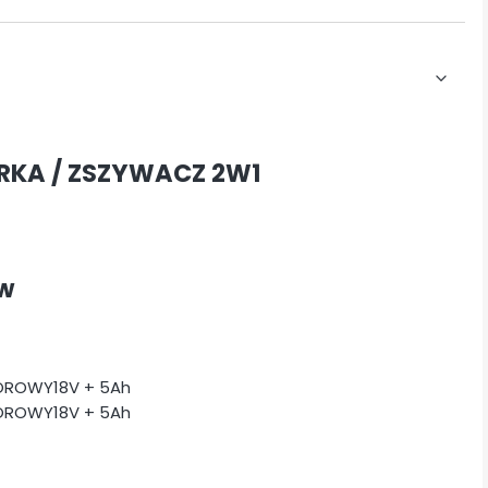
KA / ZSZYWACZ 2W1
n
w