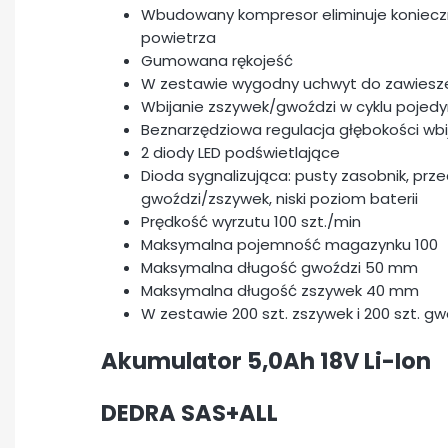
Wbudowany kompresor eliminuje koniecz
powietrza
Gumowana rękojeść
W zestawie wygodny uchwyt do zawieszen
Wbijanie zszywek/gwoździ w cyklu pojed
Beznarzędziowa regulacja głębokości wbi
2 diody LED podświetlające
Dioda sygnalizująca: pusty zasobnik, prze
gwoździ/zszywek, niski poziom baterii
Prędkość wyrzutu 100 szt./min
Maksymalna pojemność magazynku 100
Maksymalna długość gwoździ 50 mm
Maksymalna długość zszywek 40 mm
W zestawie 200 szt. zszywek i 200 szt. gw
Akumulator 5,0Ah 18V Li-Ion
DEDRA SAS+ALL