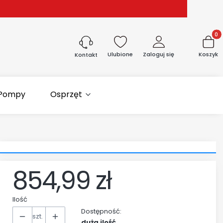
Produk
Ulubione
Zaloguj się
Koszyk
Kontakt
Pompy
Osprzęt
854,99 zł
Cena
Ilość
Dostępność:
szt.
duża ilość