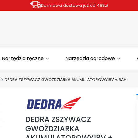
Darmowa dostawa już od 499zł
Zamów do godziny 12.00 wysyłka dziś*
Narzędzia ręczne
Narzędzia ogrodowe
DEDRA ZSZYWACZ GWOŹDZIARKA AKUMULATOROWY18V + 5AH
DEDRA ZSZYWACZ
GWOŹDZIARKA
AKUMULATOROWY18V +