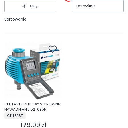
Domyślne
Filtry
Sortowanie:
CELLFAST CYFROWY STEROWNIK
NAWADNIANIE 52-095N
PRODUCENT
CELLFAST
179,99 zł
Cena