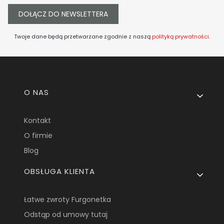
DOŁĄCZ DO NEWSLETTERA
Twoje dane będą przetwarzane zgodnie z naszą
polityką prywatności
.
Linki w stopce
O NAS
Kontakt
O firmie
Blog
OBSŁUGA KLIENTA
Łatwe zwroty Furgonetka
Odstąp od umowy tutaj