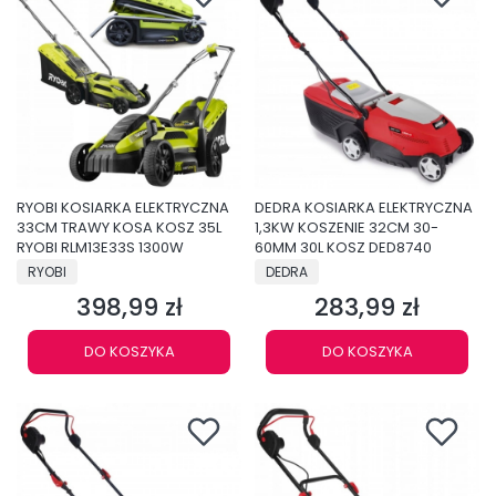
RYOBI KOSIARKA ELEKTRYCZNA
DEDRA KOSIARKA ELEKTRYCZNA
33CM TRAWY KOSA KOSZ 35L
1,3KW KOSZENIE 32CM 30-
RYOBI RLM13E33S 1300W
60MM 30L KOSZ DED8740
PRODUCENT
PRODUCENT
RYOBI
DEDRA
398,99 zł
283,99 zł
Cena
Cena
DO KOSZYKA
DO KOSZYKA