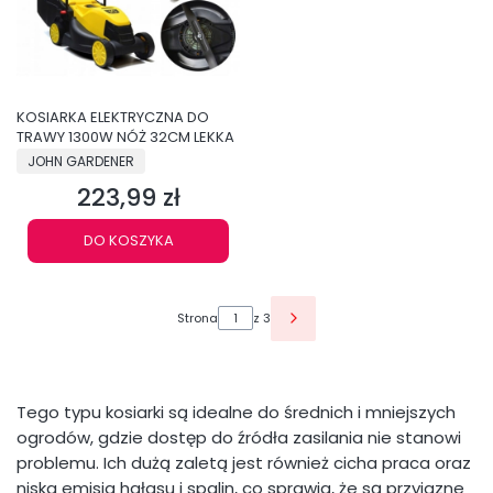
KOSIARKA ELEKTRYCZNA DO
TRAWY 1300W NÓŻ 32CM LEKKA
PRODUCENT
JOHN GARDENER
223,99 zł
Cena
DO KOSZYKA
Strona
z 3
Tego typu kosiarki są idealne do średnich i mniejszych
ogrodów, gdzie dostęp do źródła zasilania nie stanowi
problemu. Ich dużą zaletą jest również cicha praca oraz
niska emisja hałasu i spalin, co sprawia, że są przyjazne