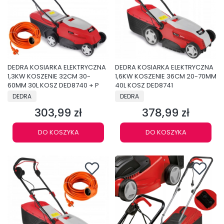
DEDRA KOSIARKA ELEKTRYCZNA
DEDRA KOSIARKA ELEKTRYCZNA
1,3KW KOSZENIE 32CM 30-
1,6KW KOSZENIE 36CM 20-70MM
60MM 30L KOSZ DED8740 + P
40L KOSZ DED8741
PRODUCENT
PRODUCENT
DEDRA
DEDRA
303,99 zł
378,99 zł
Cena
Cena
DO KOSZYKA
DO KOSZYKA