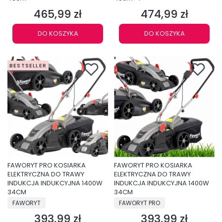
465,99 zł
474,99 zł
Cena
Cena
DO KOSZYKA
DO KOSZYKA
BESTSELLER
FAWORYT PRO KOSIARKA
FAWORYT PRO KOSIARKA
ELEKTRYCZNA DO TRAWY
ELEKTRYCZNA DO TRAWY
INDUKCJA INDUKCYJNA 1400W
INDUKCJA INDUKCYJNA 1400W
34CM
34CM
PRODUCENT
PRODUCENT
FAWORYT
FAWORYT PRO
393,99 zł
393,99 zł
Cena
Cena