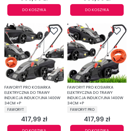
DO KOSZYKA
DO KOSZYKA
FAWORYT PRO KOSIARKA
FAWORYT PRO KOSIARKA
ELEKTRYCZNA DO TRAWY
ELEKTRYCZNA DO TRAWY
INDUKCJA INDUKCYJNA 1400W
INDUKCJA INDUKCYJNA 1400W
34CM +P
34CM +P
PRODUCENT
PRODUCENT
FAWORYT
FAWORYT PRO
417,99 zł
417,99 zł
Cena
Cena
DO KOSZYKA
DO KOSZYKA