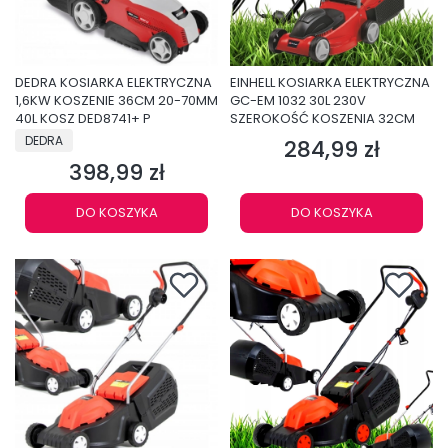
DEDRA KOSIARKA ELEKTRYCZNA
EINHELL KOSIARKA ELEKTRYCZNA
1,6KW KOSZENIE 36CM 20-70MM
GC-EM 1032 30L 230V
40L KOSZ DED8741+ P
SZEROKOŚĆ KOSZENIA 32CM
PRODUCENT
DEDRA
284,99 zł
Cena
398,99 zł
Cena
DO KOSZYKA
DO KOSZYKA