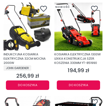
NOWOŚĆ
INDUKCYJNA KOSIARKA
KOSIARKA ELEKTRYCZNA 1300W
ELEKTRYCZNA 32CM MOCNA
LEKKA KONSTRUKCJA SZER.
2000W
KOSZENIA 330MM YT-851990
PRODUCENT
JOHN GARDENER
194,99 zł
Cena
256,99 zł
Cena
DO KOSZYKA
DO KOSZYKA