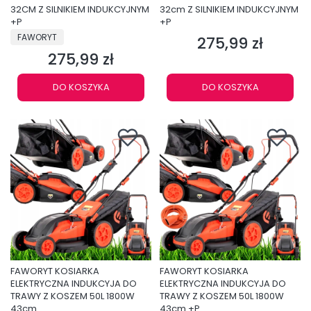
32CM Z SILNIKIEM INDUKCYJNYM
32cm Z SILNIKIEM INDUKCYJNYM
+P
+P
PRODUCENT
FAWORYT
275,99 zł
Cena
275,99 zł
Cena
DO KOSZYKA
DO KOSZYKA
FAWORYT KOSIARKA
FAWORYT KOSIARKA
ELEKTRYCZNA INDUKCYJA DO
ELEKTRYCZNA INDUKCYJA DO
TRAWY Z KOSZEM 50L 1800W
TRAWY Z KOSZEM 50L 1800W
43cm
43cm +P