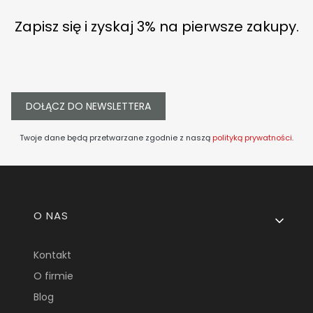
Zapisz się i zyskaj 3% na pierwsze zakupy.
DOŁĄCZ DO NEWSLETTERA
Twoje dane będą przetwarzane zgodnie z naszą
polityką prywatności
.
Linki w stopce
O NAS
Kontakt
O firmie
Blog