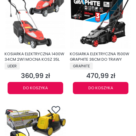
KOSIARKA ELEKTRYCZNA 1400W
KOSIARKA ELEKTRYCZNA 1500W
34CM 2W1 MOCNA KOSZ 35L
GRAPHITE 36CM DO TRAWY
PRODUCENT
PRODUCENT
LIDER
GRAPHITE
360,99 zł
470,99 zł
Cena
Cena
DO KOSZYKA
DO KOSZYKA