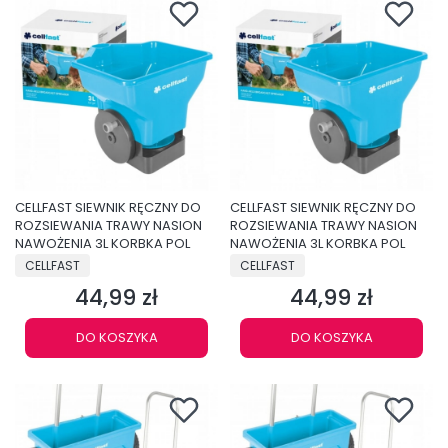
CELLFAST SIEWNIK RĘCZNY DO
CELLFAST SIEWNIK RĘCZNY DO
ROZSIEWANIA TRAWY NASION
ROZSIEWANIA TRAWY NASION
NAWOŻENIA 3L KORBKA POL
NAWOŻENIA 3L KORBKA POL
PRODUCENT
PRODUCENT
CELLFAST
CELLFAST
44,99 zł
44,99 zł
Cena
Cena
DO KOSZYKA
DO KOSZYKA