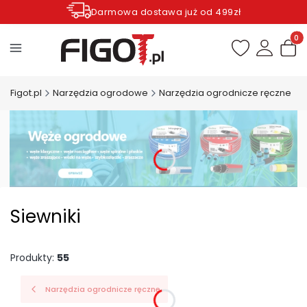
Darmowa dostawa już od 499zł
Zamów do godziny 12.00 wysyłka dziś*
Produ
Figot.pl
Narzędzia ogrodowe
Narzędzia ogrodnicze ręczne
Siewniki
Produkty:
55
Narzędzia ogrodnicze ręczne