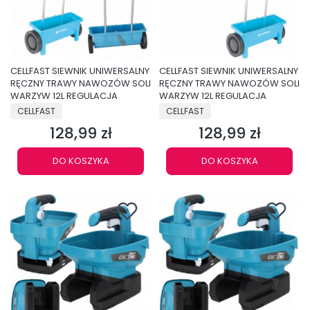
CELLFAST SIEWNIK UNIWERSALNY
CELLFAST SIEWNIK UNIWERSALNY
RĘCZNY TRAWY NAWOZÓW SOLI
RĘCZNY TRAWY NAWOZÓW SOLI
WARZYW 12L REGULACJA
WARZYW 12L REGULACJA
PRODUCENT
PRODUCENT
CELLFAST
CELLFAST
128,99 zł
128,99 zł
Cena
Cena
DO KOSZYKA
DO KOSZYKA