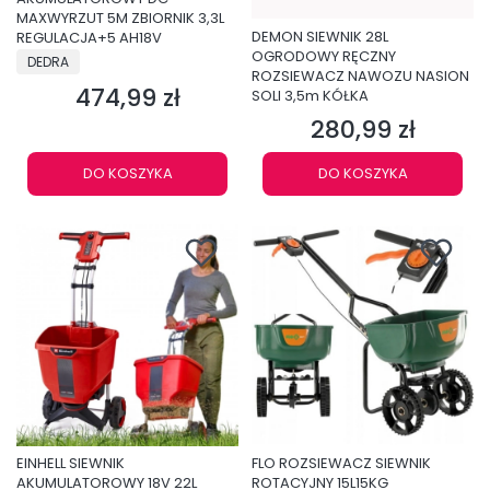
MAXWYRZUT 5M ZBIORNIK 3,3L
DEMON SIEWNIK 28L
REGULACJA+5 AH18V
OGRODOWY RĘCZNY
PRODUCENT
DEDRA
ROZSIEWACZ NAWOZU NASION
474,99 zł
Cena
SOLI 3,5m KÓŁKA
280,99 zł
Cena
DO KOSZYKA
DO KOSZYKA
EINHELL SIEWNIK
FLO ROZSIEWACZ SIEWNIK
AKUMULATOROWY 18V 22L
ROTACYJNY 15L15KG