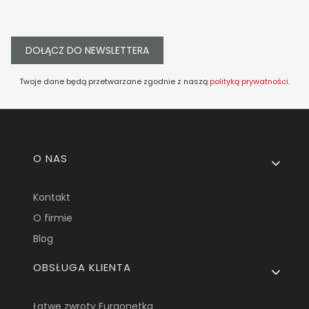
DOŁĄCZ DO NEWSLETTERA
Twoje dane będą przetwarzane zgodnie z naszą
polityką prywatności
.
Linki w stopce
O NAS
Kontakt
O firmie
Blog
OBSŁUGA KLIENTA
Łatwe zwroty Furgonetka