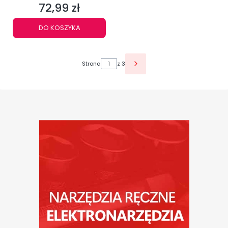
72,99 zł
Cena
DO KOSZYKA
Strona
z 3