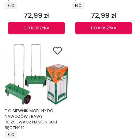
PRODUCENT
PRODUCENT
FLO
FLO
72,99 zł
72,99 zł
Cena
Cena
DO KOSZYKA
DO KOSZYKA
FLO SIEWNIK MOBILNY DO
NAWOZÓW TRAWY
ROZSIEWACZ NASION SOLI
RĘCZNY 12 L
PRODUCENT
FLO