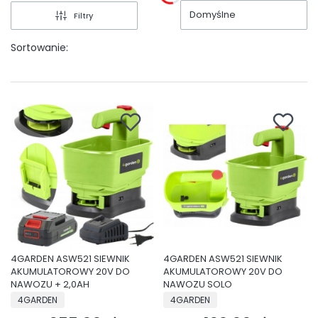
Domyślne
Filtry
Sortowanie:
4GARDEN ASW521 SIEWNIK
4GARDEN ASW521 SIEWNIK
AKUMULATOROWY 20V DO
AKUMULATOROWY 20V DO
NAWOZU + 2,0AH
NAWOZU SOLO
PRODUCENT
PRODUCENT
4GARDEN
4GARDEN