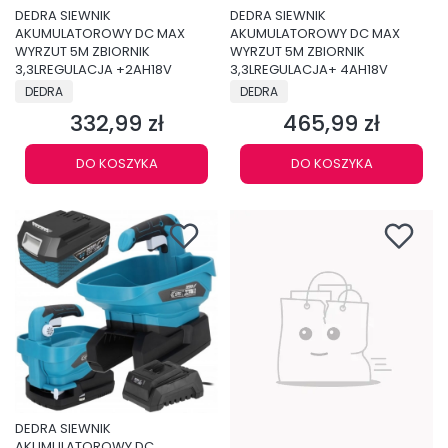
DEDRA SIEWNIK
DEDRA SIEWNIK
AKUMULATOROWY DC MAX
AKUMULATOROWY DC MAX
WYRZUT 5M ZBIORNIK
WYRZUT 5M ZBIORNIK
3,3LREGULACJA +2AH18V
3,3LREGULACJA+ 4AH18V
PRODUCENT
PRODUCENT
DEDRA
DEDRA
332,99 zł
465,99 zł
Cena
Cena
DO KOSZYKA
DO KOSZYKA
DEDRA SIEWNIK
AKUMULATOROWY DC