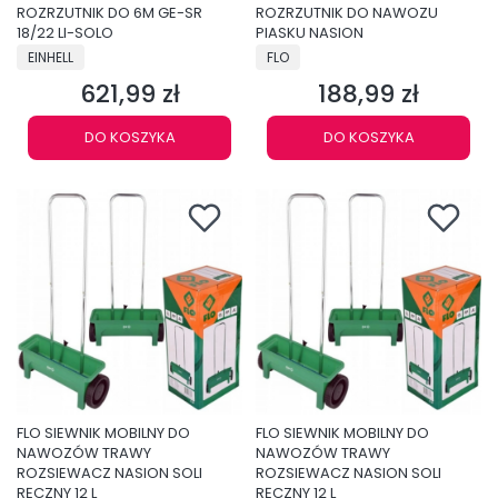
ROZRZUTNIK DO 6M GE-SR
ROZRZUTNIK DO NAWOZU
18/22 LI-SOLO
PIASKU NASION
PRODUCENT
PRODUCENT
EINHELL
FLO
621,99 zł
188,99 zł
Cena
Cena
DO KOSZYKA
DO KOSZYKA
FLO SIEWNIK MOBILNY DO
FLO SIEWNIK MOBILNY DO
NAWOZÓW TRAWY
NAWOZÓW TRAWY
ROZSIEWACZ NASION SOLI
ROZSIEWACZ NASION SOLI
RĘCZNY 12 L
RĘCZNY 12 L