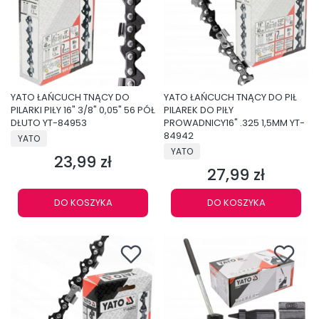
YATO ŁAŃCUCH TNĄCY DO
YATO ŁAŃCUCH TNĄCY DO PIŁ
PILARKI PIŁY 16" 3/8" 0,05" 56 PÓŁ
PILAREK DO PIŁY
DŁUTO YT-84953
PROWADNICY16" .325 1,5MM YT-
PRODUCENT
84942
YATO
PRODUCENT
YATO
23,99 zł
Cena
27,99 zł
Cena
DO KOSZYKA
DO KOSZYKA