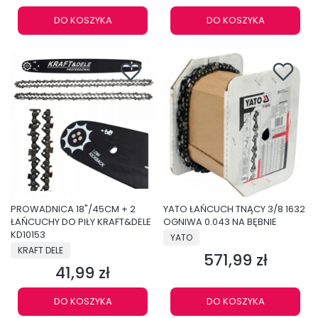
DO KOSZYKA
DO KOSZYKA
PROWADNICA 18"/45CM + 2
YATO ŁAŃCUCH TNĄCY 3/8 1632
ŁAŃCUCHY DO PIŁY KRAFT&DELE
OGNIWA 0.043 NA BĘBNIE
KD10153
PRODUCENT
YATO
PRODUCENT
KRAFT DELE
571,99 zł
Cena
41,99 zł
Cena
DO KOSZYKA
DO KOSZYKA