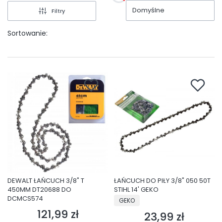
Domyślne
Filtry
Sortowanie:
DEWALT ŁAŃCUCH 3/8" T
ŁAŃCUCH DO PIŁY 3/8" 050 50T
450MM DT20688 DO
STIHL 14' GEKO
DCMCS574
PRODUCENT
GEKO
121,99 zł
Cena
23,99 zł
Cena