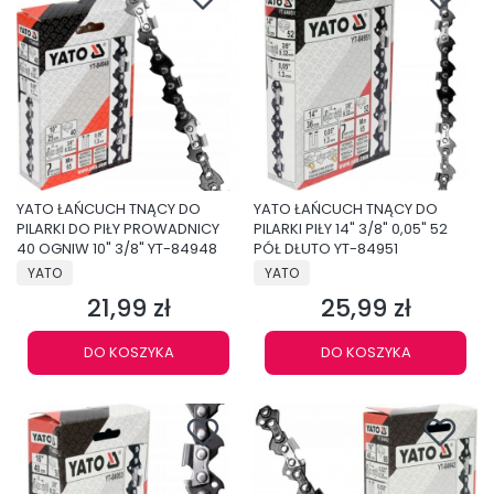
YATO ŁAŃCUCH TNĄCY DO
YATO ŁAŃCUCH TNĄCY DO
PILARKI DO PIŁY PROWADNICY
PILARKI PIŁY 14" 3/8" 0,05" 52
40 OGNIW 10" 3/8" YT-84948
PÓŁ DŁUTO YT-84951
PRODUCENT
PRODUCENT
YATO
YATO
21,99 zł
25,99 zł
Cena
Cena
DO KOSZYKA
DO KOSZYKA