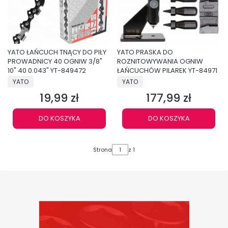
YATO ŁAŃCUCH TNĄCY DO PIŁY
YATO PRASKA DO
PROWADNICY 40 OGNIW 3/8"
ROZNITOWYWANIA OGNIW
10" 40 0.043" YT-849472
ŁAŃCUCHÓW PILAREK YT-84971
PRODUCENT
PRODUCENT
YATO
YATO
19,99 zł
177,99 zł
Cena
Cena
DO KOSZYKA
DO KOSZYKA
Strona
z 1