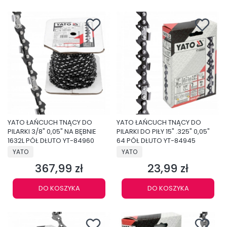
YATO ŁAŃCUCH TNĄCY DO
YATO ŁAŃCUCH TNĄCY DO
PILARKI 3/8" 0,05" NA BĘBNIE
PILARKI DO PIŁY 15" .325" 0,05"
1632L PÓŁ DŁUTO YT-84960
64 PÓŁ DŁUTO YT-84945
PRODUCENT
PRODUCENT
YATO
YATO
367,99 zł
23,99 zł
Cena
Cena
DO KOSZYKA
DO KOSZYKA