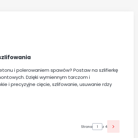
szlifowania
 betonu i polerowaniem spawów? Postaw na szlifierkę
montowych. Dzięki wymiennym tarczom i
ie i precyzyjne cięcie, szlifowanie, usuwanie rdzy
Strona
z 4