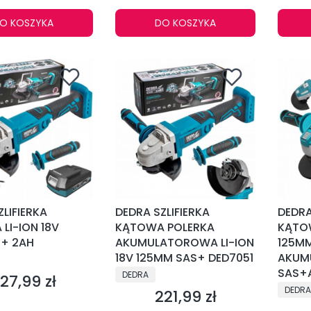
O KOSZYKA
DO KOSZYKA
LIFIERKA
DEDRA SZLIFIERKA
DEDRA
LI-ION 18V
KĄTOWA POLERKA
KĄTO
 + 2AH
AKUMULATOROWA LI-ION
125M
NT
18V 125MM SAS+ DED7051
AKUM
PRODUCENT
SAS+A
DEDRA
27,99 zł
ena
PRODU
DEDRA
221,99 zł
Cena