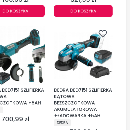
DO KOSZYKA
DO KOSZYKA
 DED7151 SZLIFIERKA
DEDRA DED7151 SZLIFIERKA
WA
KĄTOWA
ZCZOTKOWA +5AH
BEZSZCZOTKOWA
CENT
AKUMULATOROWA
+ŁADOWARKA +5AH
700,99 zł
Cena
PRODUCENT
DEDRA