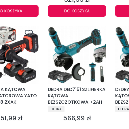
O KOSZYKA
DO KOSZYKA
RKA KĄTOWA
DEDRA DED7151 SZLIFIERKA
DEDRA
ATOROWA YATO
KĄTOWA
KĄTO
8 2XAK
BEZSZCZOTKOWA +2AH
BEZS
NT
PRODUCENT
PRODU
DEDRA
DEDRA
51,99 zł
566,99 zł
ena
Cena