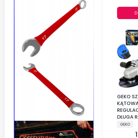
D
GEKO SZ
KĄTOWA
REGULA
DŁUGA 
PRODUCE
GEKO