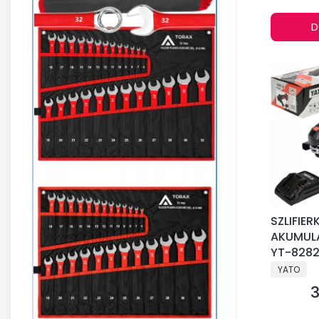
D
SZLIFIE
AKUMUL
YT-8282
PRODUCE
YATO
3
C