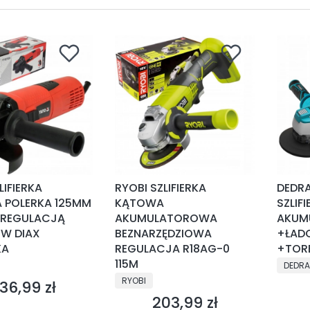
LIFIERKA
RYOBI SZLIFIERKA
DEDRA
 POLERKA 125MM
KĄTOWA
SZLIF
 REGULACJĄ
AKUMULATOROWA
AKUM
W DIAX
BEZNARZĘDZIOWA
+ŁAD
KA
REGULACJA R18AG-0
+TOR
NT
115M
PRODU
DEDRA
PRODUCENT
RYOBI
36,99 zł
ena
203,99 zł
Cena