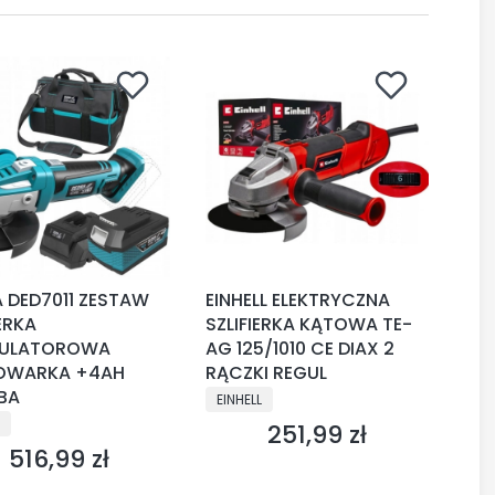
 DED7011 ZESTAW
EINHELL ELEKTRYCZNA
IERKA
SZLIFIERKA KĄTOWA TE-
ULATOROWA
AG 125/1010 CE DIAX 2
OWARKA +4AH
RĄCZKI REGUL
BA
PRODUCENT
EINHELL
CENT
251,99 zł
Cena
516,99 zł
Cena