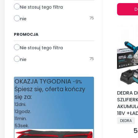
Nie stosuj tego filtra
D
75
nie
PROMOCJA
Nie stosuj tego filtra
75
nie
OKAZJA TYGODNIA
-9%
Śpiesz się, oferta kończy
DEDRA D
się za:
SZLIFIE
12
dni.
AKUMUL
12
godz.
18V +Ł
11
min.
PRODUCE
DEDRA
53
sek.
5
C