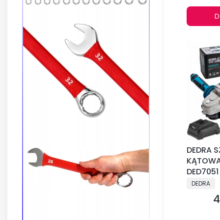
D
DEDRA SZ
KĄTOWA 
DED7051
PRODUCE
DEDRA
4
C