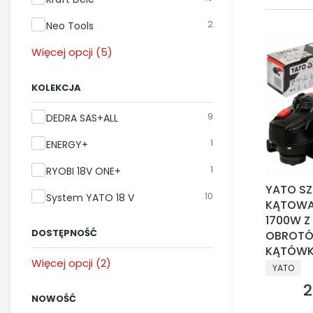
2
Neo Tools
Więcej opcji (5)
KOLEKCJA
Kolekcja
9
DEDRA SAS+ALL
1
ENERGY+
1
RYOBI 18V ONE+
YATO SZ
10
System YATO 18 V
KĄTOWA
1700W Z
DOSTĘPNOŚĆ
OBROTÓ
KĄTÓW
Dostępność
Więcej opcji (2)
PRODUCE
YATO
2
C
NOWOŚĆ