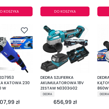
O KOSZYKA
DO KOSZYKA
ED7953
DEDRA SZLIFIERKA
DEDRA
RKA KATOWA 230
AKUMULATOROWA 18V
KĄTO
0 W
ZESTAW N0303G02
860W
NT
PRODUCENT
PRODU
DEDRA
DEDRA
07,99 zł
656,99 zł
ena
Cena