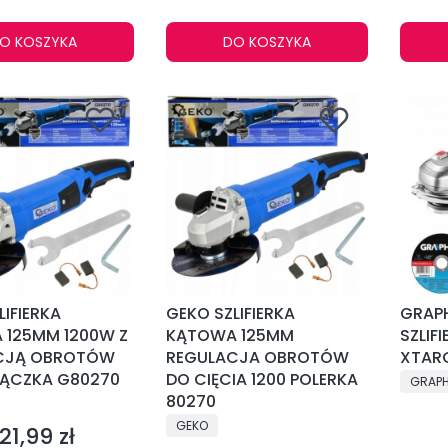
O KOSZYKA
DO KOSZYKA
LIFIERKA
GEKO SZLIFIERKA
GRAPH
 125MM 1200W Z
KĄTOWA 125MM
SZLIF
CJĄ OBROTÓW
REGULACJA OBROTÓW
XTAR
RĄCZKA G80270
DO CIĘCIA 1200 POLERKA
PRODU
GRAPH
NT
80270
PRODUCENT
GEKO
121,99 zł
Cena