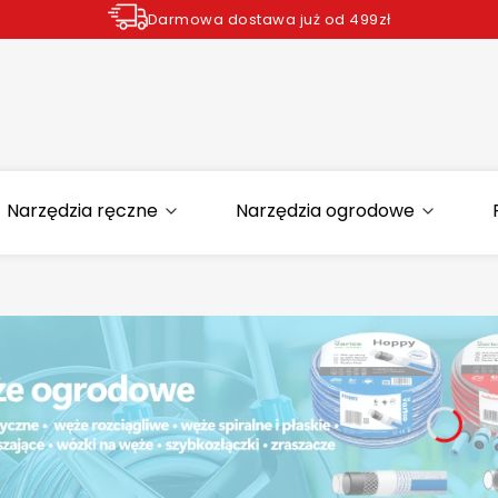
Darmowa dostawa już od 499zł
Zamów do godziny 12.00 wysyłka dziś*
Narzędzia ręczne
Narzędzia ogrodowe