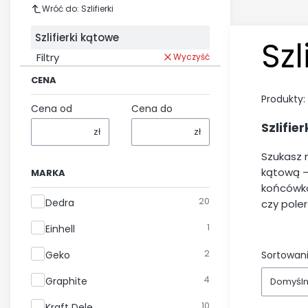
Wróć do: Szlifierki
Szlifierki kątowe
Szl
Filtry
Wyczyść
CENA
Produkty:
Cena od
Cena do
Szlifie
zł
zł
Szukasz n
kątową –
MARKA
końcówkom
Marka
20
Dedra
czy pole
1
Einhell
2
Geko
Sortowani
4
Graphite
Domyśl
10
Kraft Dele