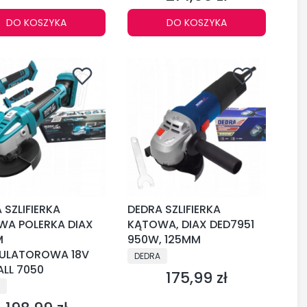
DO KOSZYKA
DO KOSZYKA
 SZLIFIERKA
DEDRA SZLIFIERKA
WA POLERKA DIAX
KĄTOWA, DIAX DED7951
M
950W, 125MM
ULATOROWA 18V
PRODUCENT
DEDRA
LL 7050
175,99 zł
Cena
CENT