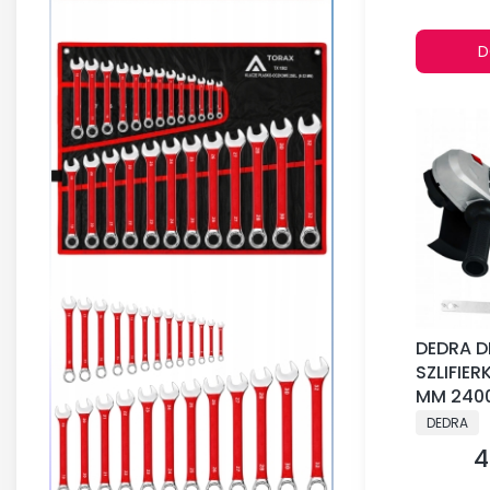
D
DEDRA D
SZLIFIE
MM 240
PRODUCE
DEDRA
4
C