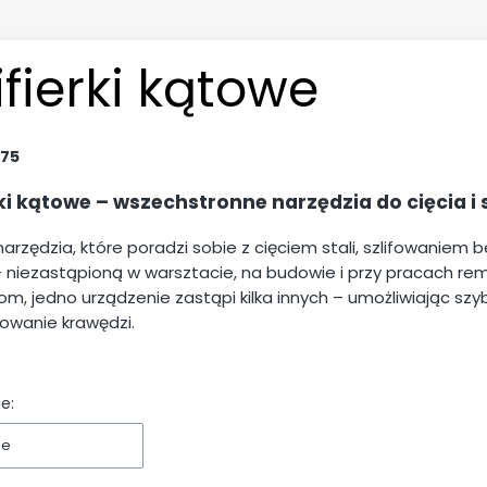
ifierki kątowe
75
rki kątowe – wszechstronne narzędzia do cięcia i 
arzędzia, które poradzi sobie z cięciem stali, szlifowaniem
 niezastąpioną w warsztacie, na budowie i przy pracach re
, jedno urządzenie zastąpi kilka innych – umożliwiając szybk
rowanie krawędzi.
e:
ne