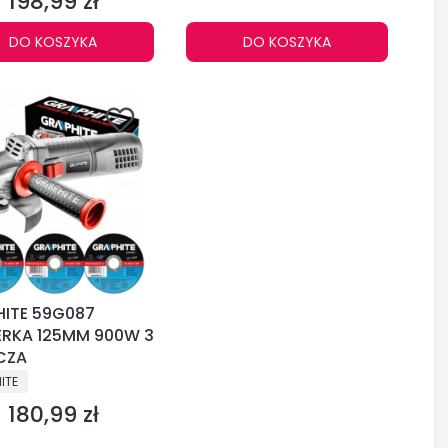
198,99 zł
Cena
DO KOSZYKA
DO KOSZYKA
ITE 59G087
IERKA 125MM 900W 3
CZA
CENT
ITE
180,99 zł
Cena