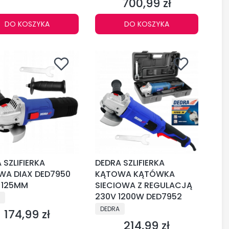
700,99 zł
Cena
DO KOSZYKA
DO KOSZYKA
 SZLIFIERKA
DEDRA SZLIFIERKA
WA DIAX DED7950
KĄTOWA KĄTÓWKA
 125MM
SIECIOWA Z REGULACJĄ
CENT
230V 1200W DED7952
PRODUCENT
DEDRA
174,99 zł
Cena
214,99 zł
Cena