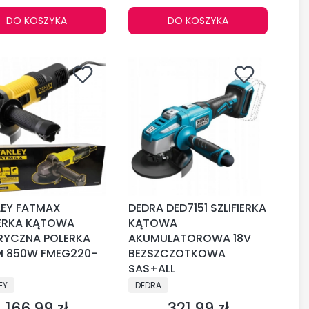
DO KOSZYKA
DO KOSZYKA
LEY FATMAX
DEDRA DED7151 SZLIFIERKA
IERKA KĄTOWA
KĄTOWA
RYCZNA POLERKA
AKUMULATOROWA 18V
M 850W FMEG220-
BEZSZCZOTKOWA
SAS+ALL
CENT
PRODUCENT
EY
DEDRA
166,99 zł
321,99 zł
Cena
Cena