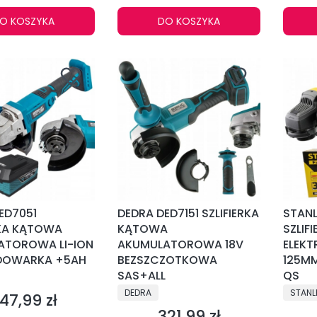
O KOSZYKA
DO KOSZYKA
ED7051
DEDRA DED7151 SZLIFIERKA
STAN
RKA KĄTOWA
KĄTOWA
SZLIF
ATOROWA LI-ION
AKUMULATOROWA 18V
ELEKT
ADOWARKA +5AH
BEZSZCZOTKOWA
125M
NT
SAS+ALL
QS
PRODUCENT
PRODU
DEDRA
STANL
47,99 zł
ena
321,99 zł
Cena