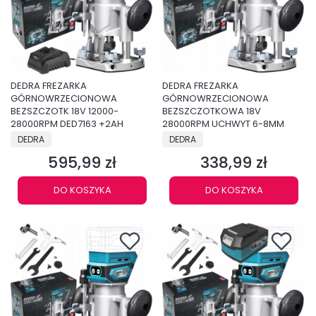
DEDRA FREZARKA
DEDRA FREZARKA
GÓRNOWRZECIONOWA
GÓRNOWRZECIONOWA
BEZSZCZOTK 18V 12000-
BEZSZCZOTKOWA 18V
28000RPM DED7163 +2AH
28000RPM UCHWYT 6-8MM
PRODUCENT
PRODUCENT
DEDRA
DEDRA
595,99 zł
338,99 zł
Cena
Cena
DO KOSZYKA
DO KOSZYKA