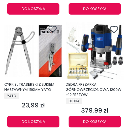
DO KOSZYKA
DO KOSZYKA
CYRKIEL TRASERSKI Z ŁUKIEM
DEDRA FREZARKA
NASTAWNYM 150MM YATO
GÓRNOWRZECIONOWA 1200W
PRODUCENT
+12 FREZÓW
YATO
PRODUCENT
DEDRA
23,99 zł
Cena
379,99 zł
Cena
DO KOSZYKA
DO KOSZYKA