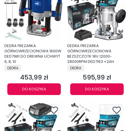
DEDRA FREZARKA
DEDRA FREZARKA
GÓRNOWRZECIONOWA 1600W
GÓRNOWRZECIONOWA
DED7981 DO DREWNA UCHWYT
BEZSZCZOTK 18V 12000-
6, 8, 10
28000RPM DED7163 +2AH
PRODUCENT
PRODUCENT
DEDRA
DEDRA
453,99 zł
595,99 zł
Cena
Cena
DO KOSZYKA
DO KOSZYKA