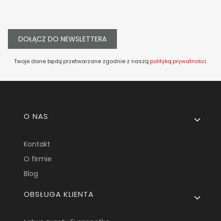
DOŁĄCZ DO NEWSLETTERA
Twoje dane będą przetwarzane zgodnie z naszą
polityką prywatności
.
Linki w stopce
O NAS
Kontakt
O firmie
Blog
OBSŁUGA KLIENTA