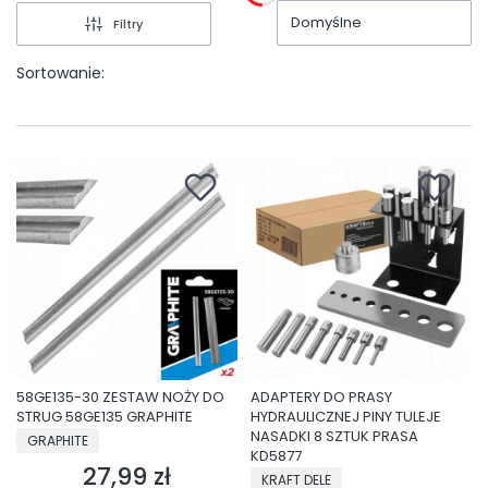
Domyślne
Filtry
Sortowanie:
58GE135-30 ZESTAW NOŻY DO
ADAPTERY DO PRASY
STRUG 58GE135 GRAPHITE
HYDRAULICZNEJ PINY TULEJE
PRODUCENT
NASADKI 8 SZTUK PRASA
GRAPHITE
KD5877
27,99 zł
Cena
PRODUCENT
KRAFT DELE