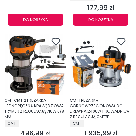
177,99 zł
Cena
DO KOSZYKA
DO KOSZYKA
CMT CMT12 FREZARKA
CMT FREZARKA
JEDNORĘCZNA KRAWĘDZIOWA
GÓRNOWRZECIONOWA DO
TRYMER Z REGULACJĄ 710W 6/8
DREWNA 2400W PROWADNICA
MM
Z REGULACJĄ CMT7E
PRODUCENT
PRODUCENT
CMT
CMT
496,99 zł
1 935,99 zł
Cena
Cena