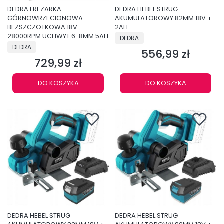
DEDRA FREZARKA
DEDRA HEBEL STRUG
GÓRNOWRZECIONOWA
AKUMULATOROWY 82MM 18V +
BEZSZCZOTKOWA 18V
2AH
28000RPM UCHWYT 6-8MM 5AH
PRODUCENT
DEDRA
PRODUCENT
DEDRA
556,99 zł
Cena
729,99 zł
Cena
DO KOSZYKA
DO KOSZYKA
DEDRA HEBEL STRUG
DEDRA HEBEL STRUG