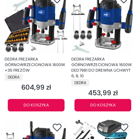
DEDRA FREZARKA
DEDRA FREZARKA
GÓRNOWRZECIONOWA 1600W
GÓRNOWRZECIONOWA 1600W
+35 FREZÓW
DED7981 DO DREWNA UCHWYT
PRODUCENT
6, 8, 10
DEDRA
PRODUCENT
DEDRA
604,99 zł
Cena
453,99 zł
Cena
DO KOSZYKA
DO KOSZYKA