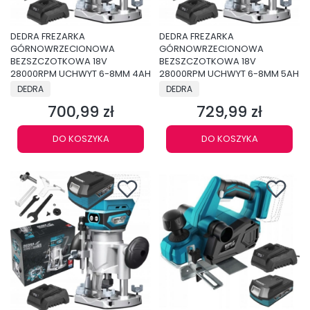
DEDRA FREZARKA
DEDRA FREZARKA
GÓRNOWRZECIONOWA
GÓRNOWRZECIONOWA
BEZSZCZOTKOWA 18V
BEZSZCZOTKOWA 18V
28000RPM UCHWYT 6-8MM 4AH
28000RPM UCHWYT 6-8MM 5AH
PRODUCENT
PRODUCENT
DEDRA
DEDRA
700,99 zł
729,99 zł
Cena
Cena
DO KOSZYKA
DO KOSZYKA