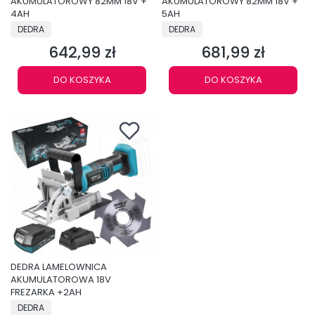
AKUMULATOROWY 82MM 18V +
AKUMULATOROWY 82MM 18V +
4AH
5AH
PRODUCENT
PRODUCENT
DEDRA
DEDRA
642,99 zł
681,99 zł
Cena
Cena
DO KOSZYKA
DO KOSZYKA
DEDRA LAMELOWNICA
AKUMULATOROWA 18V
FREZARKA +2AH
PRODUCENT
DEDRA