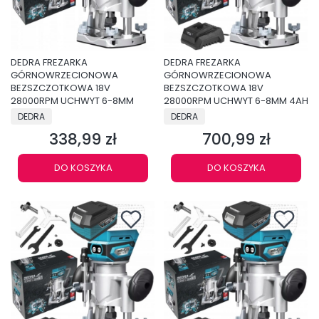
DEDRA FREZARKA
DEDRA FREZARKA
GÓRNOWRZECIONOWA
GÓRNOWRZECIONOWA
BEZSZCZOTKOWA 18V
BEZSZCZOTKOWA 18V
28000RPM UCHWYT 6-8MM
28000RPM UCHWYT 6-8MM 4AH
PRODUCENT
PRODUCENT
DEDRA
DEDRA
338,99 zł
700,99 zł
Cena
Cena
DO KOSZYKA
DO KOSZYKA