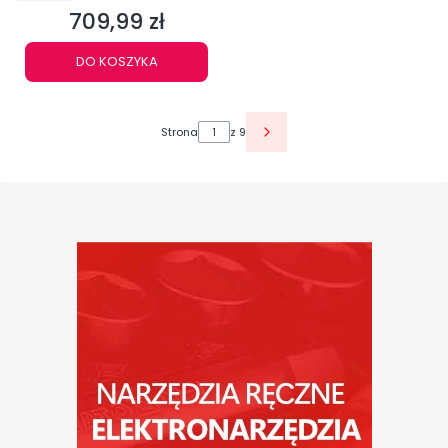
709,99 zł
Cena
DO KOSZYKA
Strona
z 9