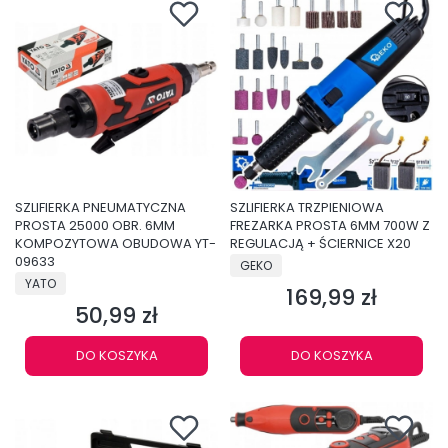
SZLIFIERKA PNEUMATYCZNA
SZLIFIERKA TRZPIENIOWA
PROSTA 25000 OBR. 6MM
FREZARKA PROSTA 6MM 700W Z
KOMPOZYTOWA OBUDOWA YT-
REGULACJĄ + ŚCIERNICE X20
09633
PRODUCENT
GEKO
PRODUCENT
YATO
169,99 zł
Cena
50,99 zł
Cena
DO KOSZYKA
DO KOSZYKA