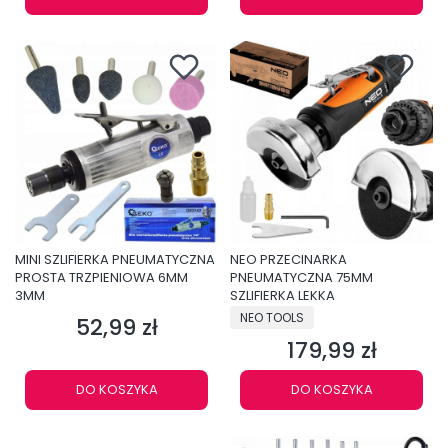
MINI SZLIFIERKA PNEUMATYCZNA
NEO PRZECINARKA
PROSTA TRZPIENIOWA 6MM
PNEUMATYCZNA 75MM
3MM
SZLIFIERKA LEKKA
PRODUCENT
NEO TOOLS
52,99 zł
Cena
179,99 zł
Cena
DO KOSZYKA
DO KOSZYKA