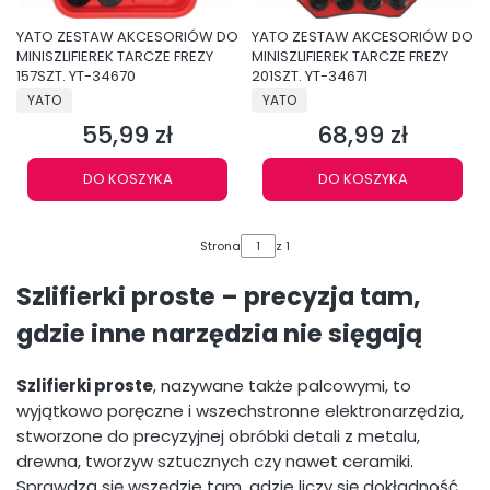
YATO ZESTAW AKCESORIÓW DO
YATO ZESTAW AKCESORIÓW DO
MINISZLIFIEREK TARCZE FREZY
MINISZLIFIEREK TARCZE FREZY
157SZT. YT-34670
201SZT. YT-34671
PRODUCENT
PRODUCENT
YATO
YATO
55,99 zł
68,99 zł
Cena
Cena
DO KOSZYKA
DO KOSZYKA
Strona
z 1
Szlifierki proste – precyzja tam,
gdzie inne narzędzia nie sięgają
Szlifierki proste
, nazywane także palcowymi, to
wyjątkowo poręczne i wszechstronne elektronarzędzia,
stworzone do precyzyjnej obróbki detali z metalu,
drewna, tworzyw sztucznych czy nawet ceramiki.
Sprawdzą się wszędzie tam, gdzie liczy się dokładność,