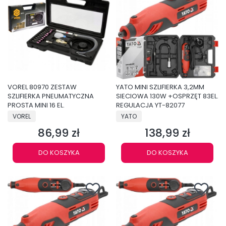
VOREL 80970 ZESTAW
YATO MINI SZLIFIERKA 3,2MM
SZLIFIERKA PNEUMATYCZNA
SIECIOWA 130W +OSPRZĘT 83EL.
PROSTA MINI 16 EL.
REGULACJA YT-82077
PRODUCENT
PRODUCENT
VOREL
YATO
86,99 zł
138,99 zł
Cena
Cena
DO KOSZYKA
DO KOSZYKA