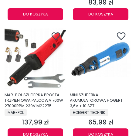
83,99 zł
Cena
DO KOSZYKA
DO KOSZYKA
MAR-POL SZLIFIERKA PROSTA
MINI SZLIFIERKA
TRZPIENIOWA PALCOWA 700W
AKUMULATOROWA HOGERT
27000RPM 230V M22275
3,6V + 10 SZT
PRODUCENT
PRODUCENT
MAR-POL
HOEGERT TECHNIK
137,99 zł
65,99 zł
Cena
Cena
DO KOSZYKA
DO KOSZYKA