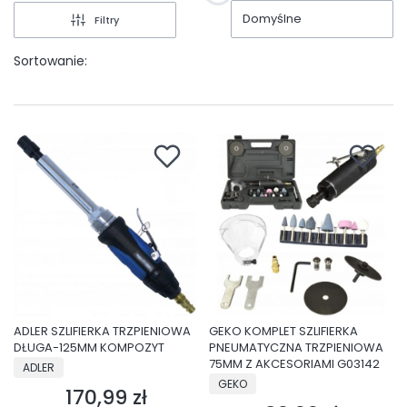
Domyślne
Filtry
Sortowanie:
ADLER SZLIFIERKA TRZPIENIOWA
GEKO KOMPLET SZLIFIERKA
DŁUGA-125MM KOMPOZYT
PNEUMATYCZNA TRZPIENIOWA
PRODUCENT
75MM Z AKCESORIAMI G03142
ADLER
PRODUCENT
GEKO
170,99 zł
Cena