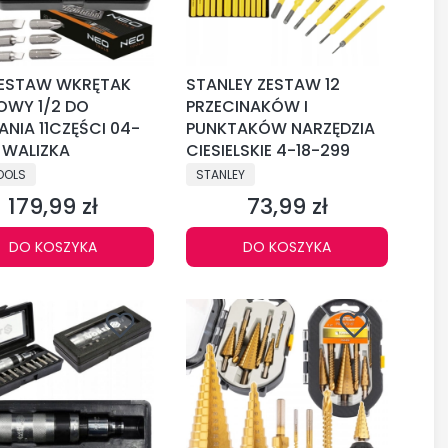
ZESTAW WKRĘTAK
STANLEY ZESTAW 12
OWY 1/2 DO
PRZECINAKÓW I
ANIA 11CZĘŚCI 04-
PUNKTAKÓW NARZĘDZIA
 WALIZKA
CIESIELSKIE 4-18-299
CENT
PRODUCENT
OOLS
STANLEY
179,99 zł
73,99 zł
Cena
Cena
DO KOSZYKA
DO KOSZYKA