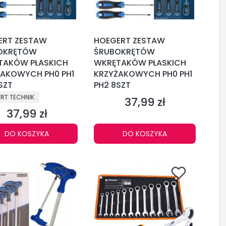
ERT ZESTAW
HOEGERT ZESTAW
OKRĘTÓW
ŚRUBOKRĘTÓW
TAKÓW PŁASKICH
WKRĘTAKÓW PŁASKICH
ŻAKOWYCH PH0 PH1
KRZYŻAKOWYCH PH0 PH1
SZT
PH2 8SZT
CENT
RT TECHNIK
37,99 zł
Cena
37,99 zł
Cena
DO KOSZYKA
DO KOSZYKA