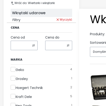
Wróć do: Wiertarki i wkrętarki
Wkrętaki udarowe
Wk
Filtry
Wyczyść
CENA
Produkty:
Cena od
Cena do
Sortowani
zł
zł
Domyśl
MARKA
Marka
4
Geko
1
Grosley
2
Hoegert Technik
5
Kraft Dele
1
Neo Tools