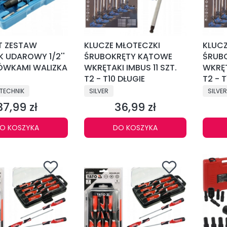
T ZESTAW
KLUCZE MŁOTECZKI
KLUCZ
 UDAROWY 1/2''
ŚRUBOKRĘTY KĄTOWE
ŚRUB
ÓWKAMI WALIZKA
WKRĘTAKI IMBUS 11 SZT.
WKRĘT
T2 - T10 DŁUGIE
T2 - T
NT
PRODUCENT
PRODU
TECHNIK
SILVER
SILVER
37,99 zł
36,99 zł
Cena
Cena
O KOSZYKA
DO KOSZYKA