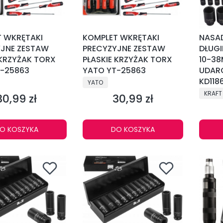
 WKRĘTAKI
KOMPLET WKRĘTAKI
NASA
YJNE ZESTAW
PRECYZYJNE ZESTAW
DŁUGI
 KRZYŻAK TORX
PŁASKIE KRZYŻAK TORX
10-3
T-25863
YATO YT-25863
UDAR
NT
PRODUCENT
KD118
YATO
PRODU
KRAFT
30,99 zł
30,99 zł
Cena
Cena
O KOSZYKA
DO KOSZYKA