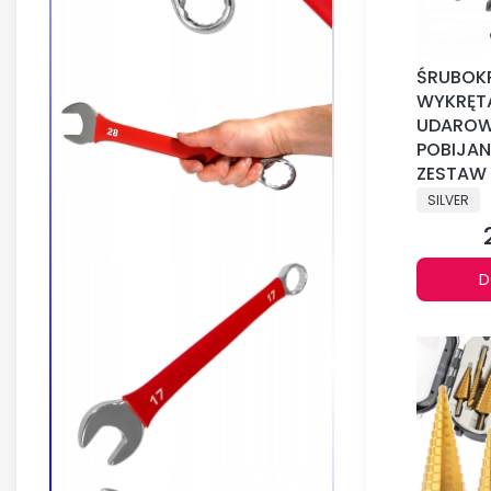
ŚRUBOKR
WYKRĘT
UDAROW
POBIJAN
ZESTAW
PRODUCE
SILVER
D