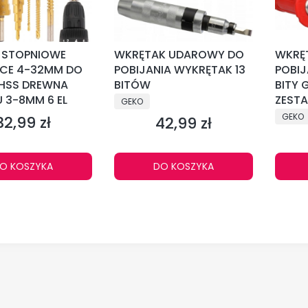
 STOPNIOWE
WKRĘTAK UDAROWY DO
WKRĘ
ĄCE 4-32MM DO
POBIJANIA WYKRĘTAK 13
POBIJ
 HSS DREWNA
BITÓW
BITY 
U 3-8MM 6 EL
PRODUCENT
ZEST
GEKO
PRODU
GEKO
32,99 zł
42,99 zł
Cena
Cena
O KOSZYKA
DO KOSZYKA