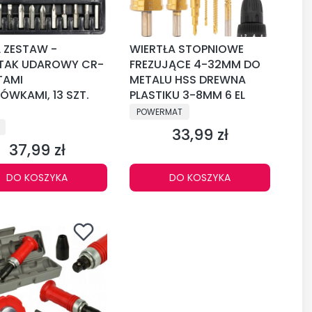
 ZESTAW -
WIERTŁA STOPNIOWE
TAK UDAROWY CR-
FREZUJĄCE 4-32MM DO
ITAMI
METALU HSS DREWNA
WKAMI, 13 SZT.
PLASTIKU 3-8MM 6 EL
PRODUCENT
POWERMAT
CENT
33,99 zł
Cena
37,99 zł
Cena
DO KOSZYKA
DO KOSZYKA