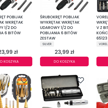
ĘT POBIJAK
ŚRUBOKRĘT POBIJAK
VOREL
AK WKRĘTAK
WYKRĘTAK WKRĘTAK
WKRĘ
Y 1/2 DO
UDAROWY 1/2 DO
V Z B
IA 6 BITÓW
POBIJANIA 6 BITÓW
KOŃCÓ
ZESTAW
65123
NT
PRODUCENT
PRODU
SILVER
VOREL
23,99 zł
23,99 zł
Cena
Cena
O KOSZYKA
DO KOSZYKA