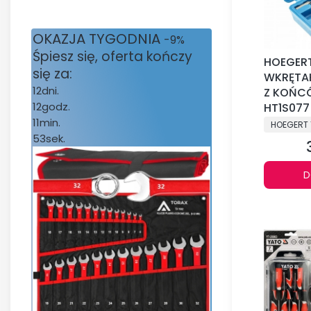
OKAZJA TYGODNIA
-9%
Śpiesz się, oferta kończy
HOEGER
się za:
WKRĘTAK
12
dni.
Z KOŃC
12
godz.
HT1S077
PRODUCE
11
min.
HOEGERT 
53
sek.
D