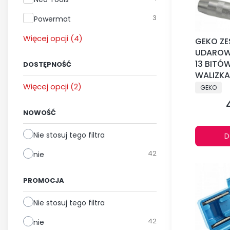
3
Powermat
Więcej opcji (4)
GEKO Z
UDAROW
13 BITÓ
DOSTĘPNOŚĆ
WALIZKA
Dostępność
PRODUCE
Więcej opcji (2)
GEKO
NOWOŚĆ
Nie stosuj tego filtra
D
42
nie
PROMOCJA
Nie stosuj tego filtra
42
nie