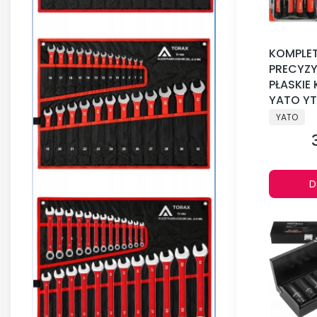
KOMPLET
PRECYZ
PŁASKIE
YATO Y
PRODUCE
YATO
D