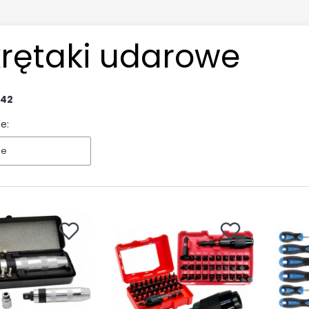
rętaki udarowe
42
e:
ne