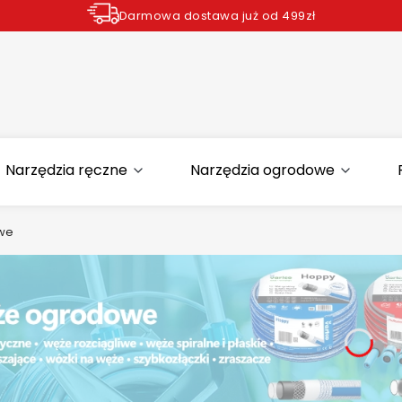
Darmowa dostawa już od 499zł
Zamów do godziny 12.00 wysyłka dziś*
Narzędzia ręczne
Narzędzia ogrodowe
owe