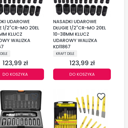
DKI UDAROWE
NASADKI UDAROWE
E 1/2"CR-MO 20EL
DŁUGIE 1/2"CR-MO 20EL
8MM KLUCZ
10-38MM KLUCZ
OWY WALIZKA
UDAROWY WALIZKA
67
KD11867
CENT
PRODUCENT
 DELE
KRAFT DELE
123,99 zł
123,99 zł
Cena
Cena
DO KOSZYKA
DO KOSZYKA