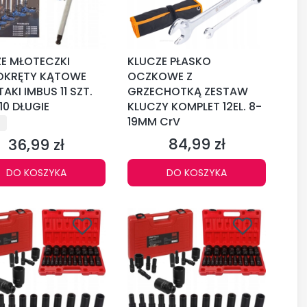
E MŁOTECZKI
KLUCZE PŁASKO
OKRĘTY KĄTOWE
OCZKOWE Z
AKI IMBUS 11 SZT.
GRZECHOTKĄ ZESTAW
10 DŁUGIE
KLUCZY KOMPLET 12EL. 8-
CENT
19MM CrV
84,99 zł
36,99 zł
Cena
Cena
DO KOSZYKA
DO KOSZYKA