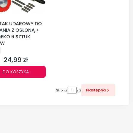
TAK UDAROWY DO
ANIA Z OSŁONĄ +
GEKO 6 SZTUK
AW
CENT
24,99 zł
Cena
DO KOSZYKA
Następna
Strona
z 2