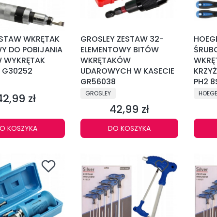
ESTAW WKRĘTAK
GROSLEY ZESTAW 32-
HOEG
Y DO POBIJANIA
ELEMENTOWY BITÓW
ŚRUB
W WYKRĘTAK
WKRĘTAKÓW
WKRĘ
 G30252
UDAROWYCH W KASECIE
KRZY
NT
GR56038
PH2 8
PRODUCENT
PRODU
GROSLEY
HOEGE
42,99 zł
Cena
42,99 zł
Cena
O KOSZYKA
DO KOSZYKA