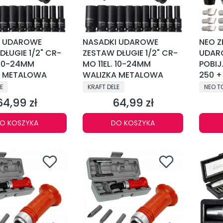
I UDAROWE
NASADKI UDAROWE
NEO 
DŁUGIE 1/2" CR-
ZESTAW DŁUGIE 1/2" CR-
UDAR
. 10-24MM
MO 11EL. 10-24MM
POBIJ
A METALOWA
WALIZKA METALOWA
250 +
NT
PRODUCENT
PRODU
E
KRAFT DELE
NEO T
64,99 zł
64,99 zł
Cena
Cena
O KOSZYKA
DO KOSZYKA