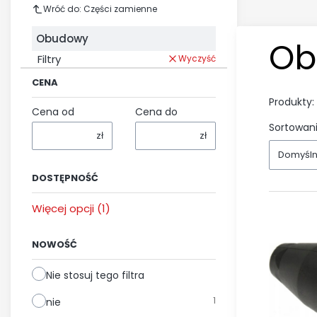
Wróć do: Części zamienne
Obudowy
Ob
Filtry
Wyczyść
CENA
Produkty:
Cena od
Cena do
Sortowani
zł
zł
Domyśl
DOSTĘPNOŚĆ
Dostępność
Więcej opcji (1)
NOWOŚĆ
Nie stosuj tego filtra
1
nie