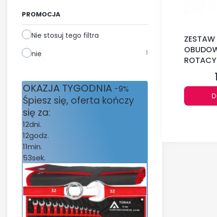
PROMOCJA
Nie stosuj tego filtra
ZESTAW
OBUDOW
1
nie
ROTACY
OKAZJA TYGODNIA
-9%
D
Śpiesz się, oferta kończy
się za:
12
dni.
12
godz.
11
min.
53
sek.