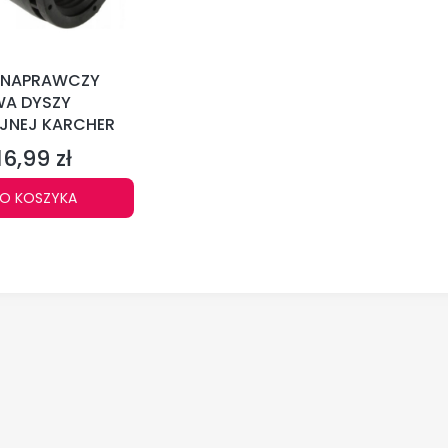
 NAPRAWCZY
A DYSZY
JNEJ KARCHER
16,99 zł
Cena
O KOSZYKA