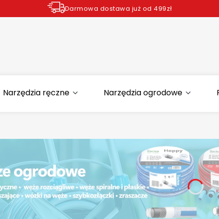
Darmowa dostawa już od 499zł
Zamów do godziny 12.00 wysyłka dziś*
Narzędzia ręczne
Narzędzia ogrodowe