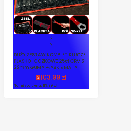
DUŻY ZESTAW KOMPLET KLUCZE
PŁASKO-OCZKOWE 25el CRV 6-
32mm GUMA PŁASKIE MATA
103,99 zł
Cena promocyjna
113,99 zł
Najniższa cena: