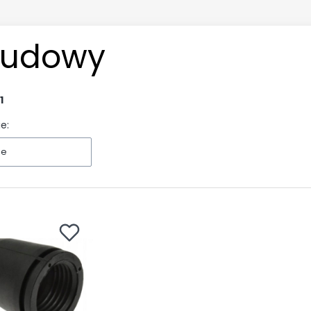
udowy
1
e:
ne