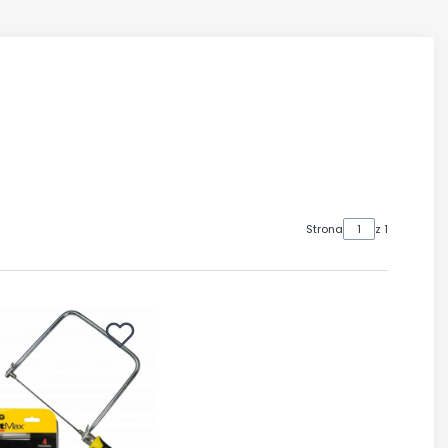
Strona
z 1