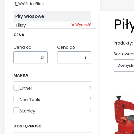
Wróć do: Pilarki
Piły włosowe
Pi
Filtry
Wyczyść
CENA
Produkty:
Cena od
Cena do
Sortowani
zł
zł
Domyśl
MARKA
Marka
1
Einhell
1
Neo Tools
1
Stanley
DOSTĘPNOŚĆ