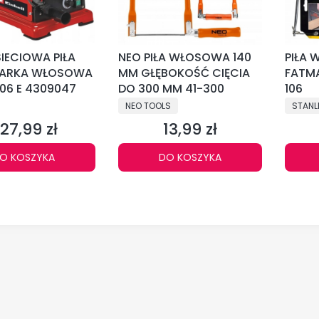
SIECIOWA PIŁA
NEO PIŁA WŁOSOWA 140
PIŁA
ARKA WŁOSOWA
MM GŁĘBOKOŚĆ CIĘCIA
FATMA
06 E 4309047
DO 300 MM 41-300
106
NT
PRODUCENT
PRODU
NEO TOOLS
STANL
27,99 zł
13,99 zł
ena
Cena
O KOSZYKA
DO KOSZYKA