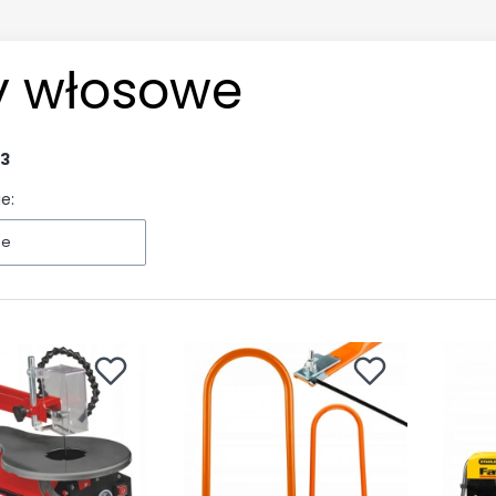
ły włosowe
3
e:
ne