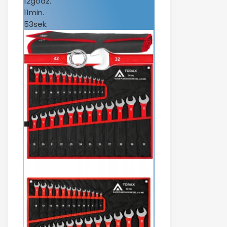
12
godz.
11
min.
53
sek.