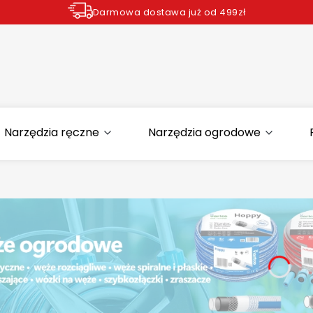
Darmowa dostawa już od 499zł
Zamów do godziny 12.00 wysyłka dziś*
Narzędzia ręczne
Narzędzia ogrodowe