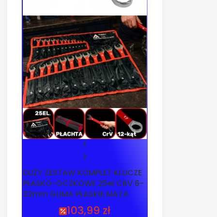
DUŻY ZESTAW KOMPLET KLUCZE
PŁASKO-OCZKOWE 25el CRV 6-
32mm GUMA PŁASKIE MATA
103,99 zł
Cena promocyjna