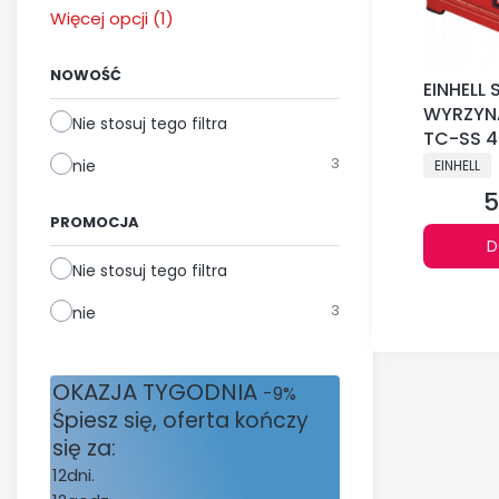
Dostępność
Więcej opcji (1)
NOWOŚĆ
EINHELL 
WYRZYN
Nie stosuj tego filtra
TC-SS 4
PRODUCE
3
nie
EINHELL
5
C
PROMOCJA
D
Nie stosuj tego filtra
3
nie
OKAZJA TYGODNIA
-9%
Śpiesz się, oferta kończy
się za:
12
dni.