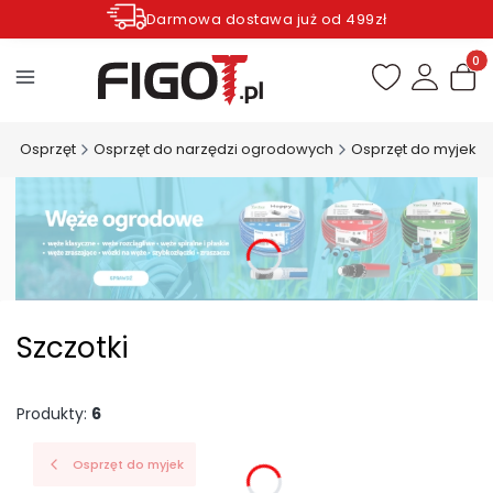
Darmowa dostawa już od 499zł
Zamów do godziny 12.00 wysyłka dziś*
Produ
l
Osprzęt
Osprzęt do narzędzi ogrodowych
Osprzęt do myjek
Szczotki
Produkty:
6
Osprzęt do myjek