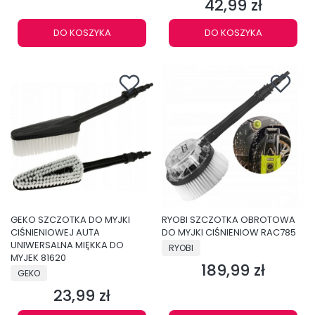
42,99 zł
Cena
DO KOSZYKA
DO KOSZYKA
GEKO SZCZOTKA DO MYJKI
RYOBI SZCZOTKA OBROTOWA
CIŚNIENIOWEJ AUTA
DO MYJKI CIŚNIENIOW RAC785
UNIWERSALNA MIĘKKA DO
PRODUCENT
RYOBI
MYJEK 81620
189,99 zł
Cena
PRODUCENT
GEKO
23,99 zł
Cena