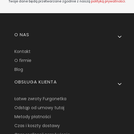
Twoje dane będą przetwarzane zgodnie z naszą
polityką prywatności
.
Linki w stopce
O NAS
Kontakt
O firmie
Blog
OBSŁUGA KLIENTA
Łatwe zwroty Furgonetka
Odstąp od umowy tutaj
Metody płatności
Czas i koszty dostawy