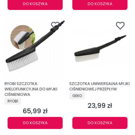
DO KOSZYKA
DO KOSZYKA
RYOBI SZCZOTKA
SZCZOTKA UNIWERSALNA MYJKI
WIELOFUNKCYJNA DO MYJKI
CIŚNIENIOWEJ PRZEPŁYW
CIŚNIENIOWA
PRODUCENT
GEKO
PRODUCENT
RYOBI
23,99 zł
Cena
65,99 zł
Cena
DO KOSZYKA
DO KOSZYKA