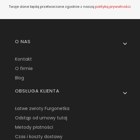
Twoje dane będą przetwarzane zgodnie z naszą
polityką prywatności
.
Linki w stopce
O NAS
Kontakt
O firmie
Blog
OBSŁUGA KLIENTA
Łatwe zwroty Furgonetka
Odstąp od umowy tutaj
Metody płatności
Czas i koszty dostawy