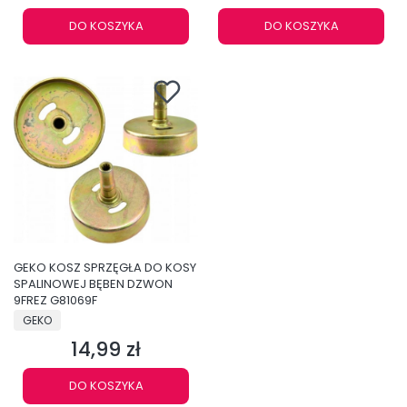
DO KOSZYKA
DO KOSZYKA
GEKO KOSZ SPRZĘGŁA DO KOSY
SPALINOWEJ BĘBEN DZWON
9FREZ G81069F
PRODUCENT
GEKO
14,99 zł
Cena
DO KOSZYKA