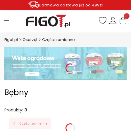
Darmowa dostawa już od 499zł
Zamów do godziny 12.00 wysyłka dziś*
Produ
Figot.pl
Osprzęt
Części zamienne
Bębny
Produkty:
3
Części zamienne