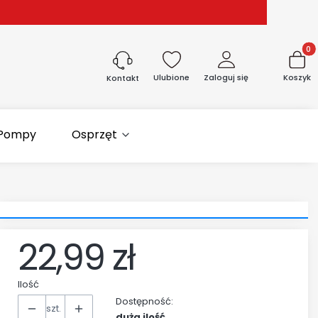
Produk
Ulubione
Zaloguj się
Koszyk
Kontakt
Pompy
Osprzęt
22,99 zł
Cena
Ilość
Dostępność:
szt.
duża ilość