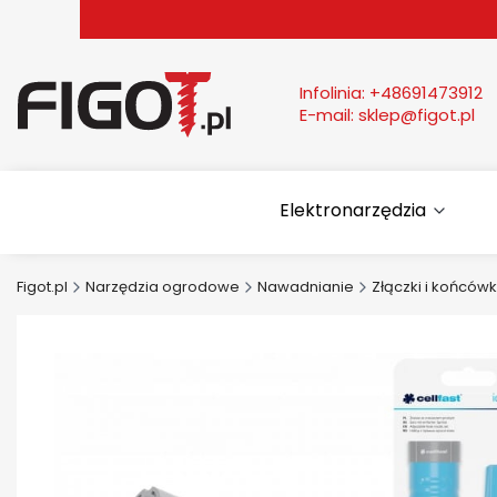
Infolinia:
+48691473912
E-mail:
sklep@figot.pl
Elektronarzędzia
Figot.pl
Narzędzia ogrodowe
Nawadnianie
Złączki i końcówk