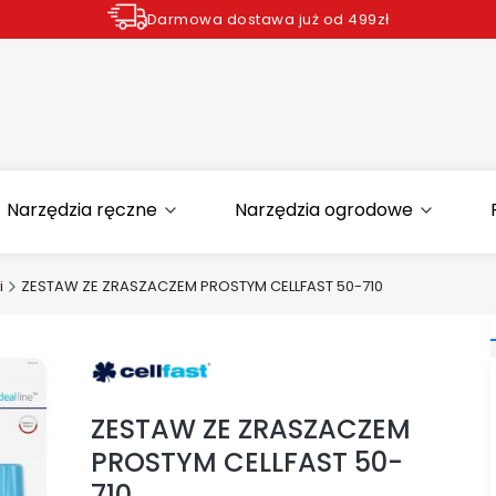
Darmowa dostawa już od 499zł
Zamów do godziny 12.00 wysyłka dziś*
Narzędzia ręczne
Narzędzia ogrodowe
i
ZESTAW ZE ZRASZACZEM PROSTYM CELLFAST 50-710
ZESTAW ZE ZRASZACZEM
PROSTYM CELLFAST 50-
710