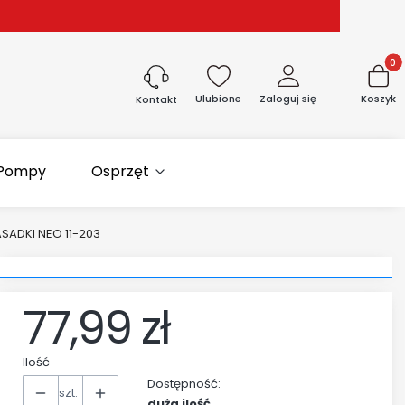
Produk
Ulubione
Zaloguj się
Koszyk
Kontakt
Pompy
Osprzęt
ADKI NEO 11-203
77,99 zł
Cena
Ilość
Dostępność:
szt.
duża ilość