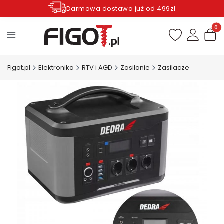
Darmowa dostawa już od 499zł
Zamów do godziny 12.00 wysyłka dziś*
Produ
Figot.pl
Elektronika
RTV i AGD
Zasilanie
Zasilacze