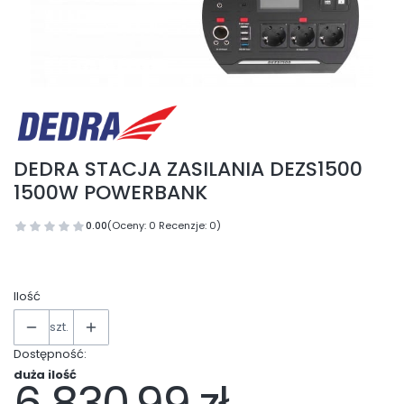
DEDRA STACJA ZASILANIA DEZS1500
1500W POWERBANK
0.00
(Oceny: 0 Recenzje: 0)
Ilość
szt.
Dostępność:
duża ilość
Cena