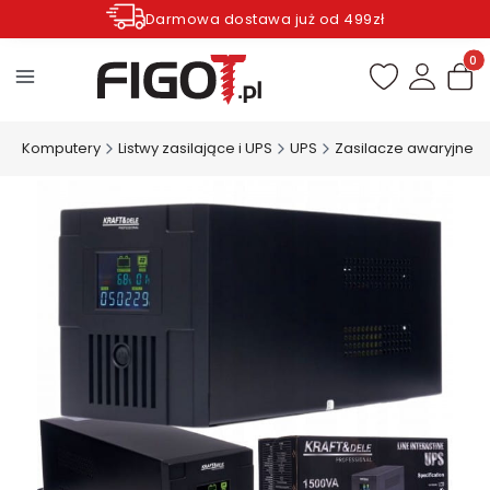
Darmowa dostawa już od 499zł
Zamów do godziny 12.00 wysyłka dziś*
Produ
a
Komputery
Listwy zasilające i UPS
UPS
Zasilacze awaryjne