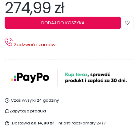
274,99 zł
Cena
DODAJ DO KOSZYKA
Zadzwoń i zamów
Czas wysyłki:
24 godziny
Zapytaj o produkt
Dostawa
od 14,90 zł
- InPost Paczkomaty 24/7