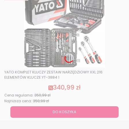
YATO KOMPLET KLUCZY ZESTAW NARZĘDZIOWY XXL 216
ELEMENTÓW KLUCZE YT-3884 1
340,99 zł
Cena promocyjna
350,99 zł
Cena regularna:
350,99 zł
Najniższa cena:
DO KOSZYKA