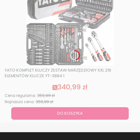
YATO KOMPLET KLUCZY ZESTAW NARZĘDZIOWY XXL 216
ELEMENTÓW KLUCZE YT-3884 1
340,99 zł
Cena promocyjna
350,99 zł
Cena regularna:
350,99 zł
Najniższa cena:
DO KOSZYKA