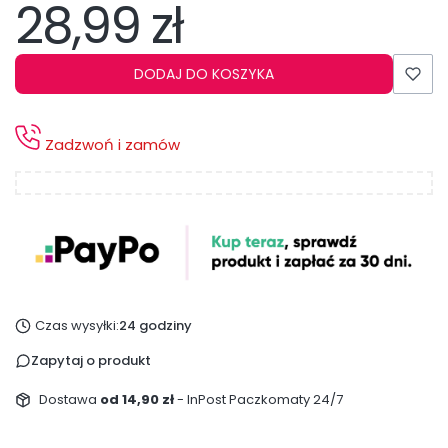
28,99 zł
Cena
DODAJ DO KOSZYKA
Zadzwoń i zamów
Czas wysyłki:
24 godziny
Zapytaj o produkt
Dostawa
od 14,90 zł
- InPost Paczkomaty 24/7