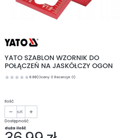
YATO SZABLON WZORNIK DO
POŁĄCZEŃ NA JASKÓŁCZY OGON
0.00
(Oceny: 0 Recenzje: 0)
Ilość
szt.
Dostępność:
duża ilość
Cena