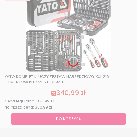
YATO KOMPLET KLUCZY ZESTAW NARZĘDZIOWY XXL 216
ELEMENTÓW KLUCZE YT-3884 1
340,99 zł
Cena promocyjna
350,99 zł
Cena regularna:
350,99 zł
Najniższa cena:
DO KOSZYKA