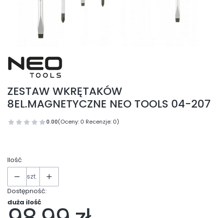
ZESTAW WKRĘTAKÓW
8EL.MAGNETYCZNE NEO TOOLS 04-207
0.00
(Oceny: 0 Recenzje: 0)
Ilość
szt.
Dostępność:
duża ilość
Cena