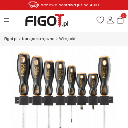
Darmowa dostawa już od 499zł
Zamów do godziny 12.00 wysyłka dziś*
Produ
Figot.pl
Narzędzia ręczne
Wkrętaki