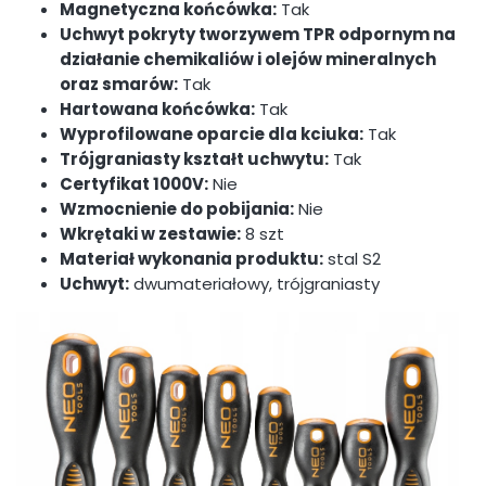
Magnetyczna końcówka:
Tak
Uchwyt pokryty tworzywem TPR odpornym na
działanie chemikaliów i olejów mineralnych
oraz smarów:
Tak
Hartowana końcówka:
Tak
Wyprofilowane oparcie dla kciuka:
Tak
Trójgraniasty kształt uchwytu:
Tak
Certyfikat 1000V:
Nie
Wzmocnienie do pobijania:
Nie
Wkrętaki w zestawie:
8 szt
Materiał wykonania produktu:
stal S2
Uchwyt:
dwumateriałowy, trójgraniasty