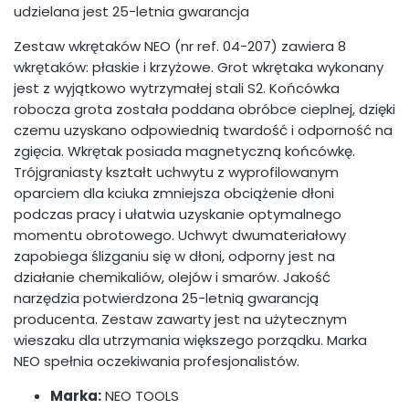
udzielana jest 25-letnia gwarancja
Zestaw wkrętaków NEO (nr ref. 04-207) zawiera 8
wkrętaków: płaskie i krzyżowe. Grot wkrętaka wykonany
jest z wyjątkowo wytrzymałej stali S2. Końcówka
robocza grota została poddana obróbce cieplnej, dzięki
czemu uzyskano odpowiednią twardość i odporność na
zgięcia. Wkrętak posiada magnetyczną końcówkę.
Trójgraniasty kształt uchwytu z wyprofilowanym
oparciem dla kciuka zmniejsza obciążenie dłoni
podczas pracy i ułatwia uzyskanie optymalnego
momentu obrotowego. Uchwyt dwumateriałowy
zapobiega ślizganiu się w dłoni, odporny jest na
działanie chemikaliów, olejów i smarów. Jakość
narzędzia potwierdzona 25-letnią gwarancją
producenta. Zestaw zawarty jest na użytecznym
wieszaku dla utrzymania większego porządku. Marka
NEO spełnia oczekiwania profesjonalistów.
Marka:
NEO TOOLS