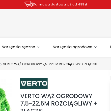
Darmowa dostawa już od 499zł
Zamów do godziny 12.00 wysyłka dziś*
Narzędzia ręczne
Narzędzia ogrodowe
VERTO WĄŻ OGRODOWY 7,5-22,5M ROZCIĄGLIWY + ZŁĄCZKI
VERTO WĄŻ OGRODOWY
7,5-22,5M ROZCIĄGLIWY +
ZŁĄCZKI