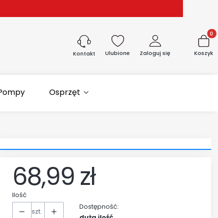
Produk
Ulubione
Zaloguj się
Koszyk
Kontakt
Pompy
Osprzęt
68,99 zł
Cena
Ilość
Dostępność:
szt.
duża ilość