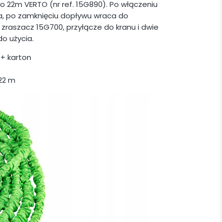
do 22m VERTO (nr ref. 15G890). Po włączeniu
a, po zamknięciu dopływu wraca do
ż zraszacz 15G700, przyłącze do kranu i dwie
o użycia.
+ karton
 22 m