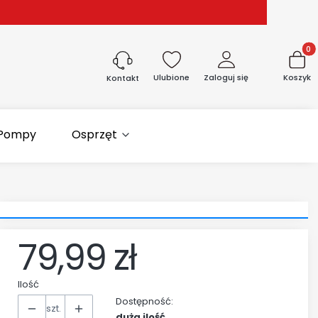
Produk
Ulubione
Zaloguj się
Koszyk
Kontakt
Pompy
Osprzęt
79,99 zł
Cena
Ilość
Dostępność:
szt.
duża ilość