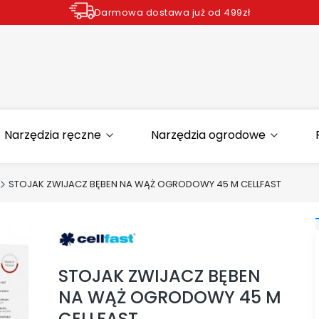
Darmowa dostawa już od 499zł
Zamów do godziny 12.00 wysyłka dziś*
Narzędzia ręczne
Narzędzia ogrodowe
STOJAK ZWIJACZ BĘBEN NA WĄŻ OGRODOWY 45 M CELLFAST
STOJAK ZWIJACZ BĘBEN
NA WĄŻ OGRODOWY 45 M
CELLFAST