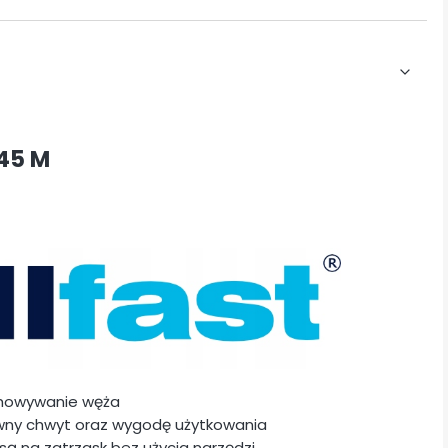
45 M
chowywanie węża
wny chwyt oraz wygodę użytkowania
ą na zatrzask bez użycia narzędzi