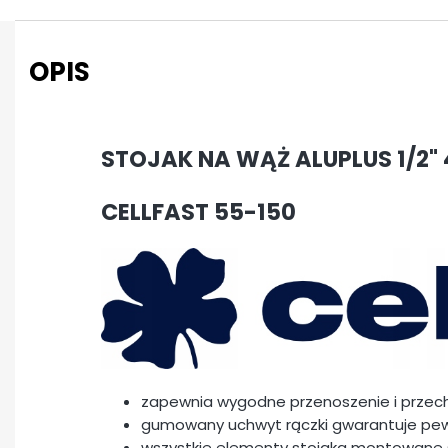
OPIS
STOJAK NA WĄŻ ALUPLUS 1/2" 
CELLFAST 55-150
zapewnia wygodne przenoszenie i prze
gumowany uchwyt rączki gwarantuje pe
wszystkie elementy stojaka montowane s