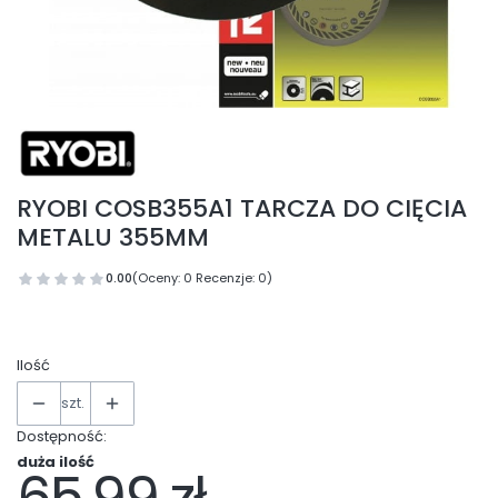
RYOBI COSB355A1 TARCZA DO CIĘCIA
METALU 355MM
0.00
(Oceny: 0 Recenzje: 0)
Ilość
szt.
Dostępność:
duża ilość
Cena