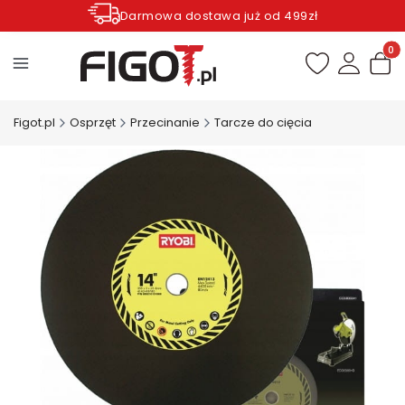
Darmowa dostawa już od 499zł
Zamów do godziny 12.00 wysyłka dziś*
Produ
Figot.pl
Osprzęt
Przecinanie
Tarcze do cięcia