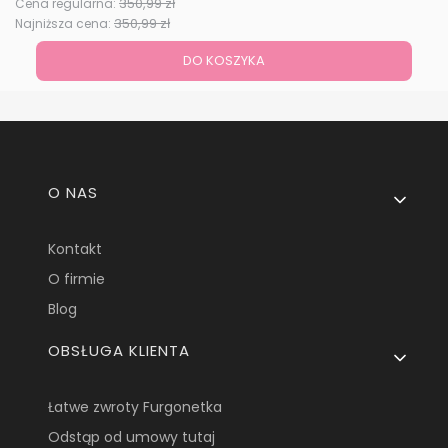
350,99 zł
Cena regularna:
350,99 zł
Najniższa cena:
DO KOSZYKA
Linki w stopce
O NAS
Kontakt
O firmie
Blog
OBSŁUGA KLIENTA
Łatwe zwroty Furgonetka
Odstąp od umowy tutaj