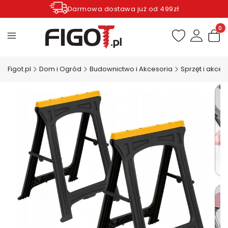
Darmowa dostawa już od 499zł
Zamów do godziny 12.00 wysyłka dziś*
Produ
Figot.pl
Dom i Ogród
Budownictwo i Akcesoria
Sprzęt i akce