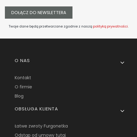
DOŁĄCZ DO NEWSLETTERA
Twoje dane będą przetwarzane zgodnie z naszą
polityką prywatności
.
Linki w stopce
O NAS
Kontakt
O firmie
Blog
OBSŁUGA KLIENTA
Łatwe zwroty Furgonetka
Odstąp od umowy tutaj