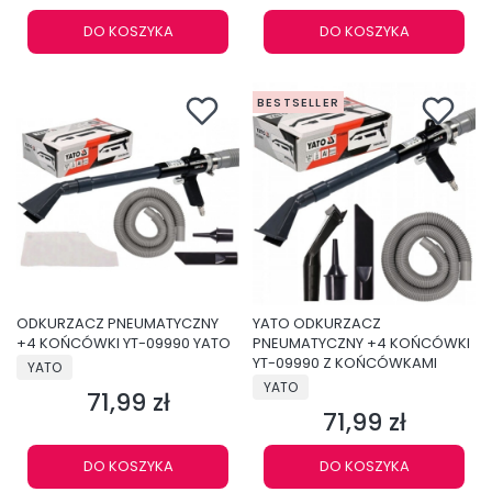
DO KOSZYKA
DO KOSZYKA
BESTSELLER
ODKURZACZ PNEUMATYCZNY
YATO ODKURZACZ
+4 KOŃCÓWKI YT-09990 YATO
PNEUMATYCZNY +4 KOŃCÓWKI
PRODUCENT
YT-09990 Z KOŃCÓWKAMI
YATO
PRODUCENT
YATO
71,99 zł
Cena
71,99 zł
Cena
DO KOSZYKA
DO KOSZYKA