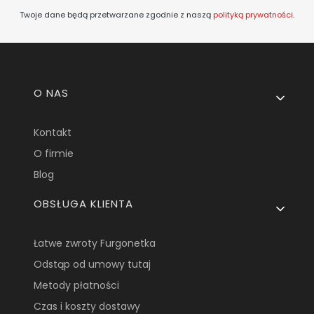
Twoje dane będą przetwarzane zgodnie z naszą
polityką prywatności
.
Linki w stopce
O NAS
Kontakt
O firmie
Blog
OBSŁUGA KLIENTA
Łatwe zwroty Furgonetka
Odstąp od umowy tutaj
Metody płatności
Czas i koszty dostawy