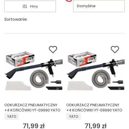
Domyślne
Filtry
Sortowanie:
ODKURZACZ PNEUMATYCZNY
ODKURZACZ PNEUMATYCZNY
+4 KOŃCÓWKI YT-09990 YATO
+4 KOŃCÓWKI YT-09990 YATO
PRODUCENT
PRODUCENT
YATO
YATO
71,99 zł
71,99 zł
Cena
Cena