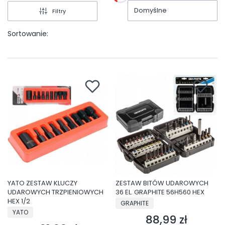
Domyślne
Filtry
Sortowanie:
YATO ZESTAW KLUCZY
ZESTAW BITÓW UDAROWYCH
UDAROWYCH TRZPIENIOWYCH
36 EL. GRAPHITE 56H560 HEX
HEX 1/2
PRODUCENT
GRAPHITE
PRODUCENT
YATO
88,99 zł
Cena