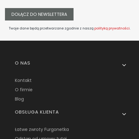
DOŁĄCZ DO NEWSLETTERA
Twoje dane będą przetwarzane zgodnie z naszą
polityką prywatności
.
Linki w stopce
O NAS
Kontakt
O firmie
Blog
OBSŁUGA KLIENTA
Łatwe zwroty Furgonetka
Odstąp od umowy tutaj