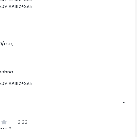
0/min;
osobno
0.00
ocen: 0