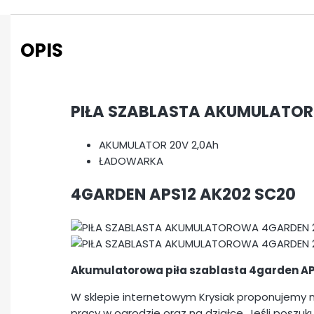
OPIS
PIŁA SZABLASTA AKUMULATO
AKUMULATOR 20V 2,0Ah
ŁADOWARKA
4GARDEN APS12 AK202 SC20
Akumulatorowa piła szablasta 4garden A
W sklepie internetowym Krysiak proponujemy
pracy w ogrodzie oraz na działce. Jeśli poszu