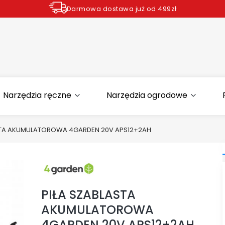
Darmowa dostawa już od 499zł
Zamów do godziny 12.00 wysyłka dziś*
Narzędzia ręczne
Narzędzia ogrodowe
STA AKUMULATOROWA 4GARDEN 20V APS12+2AH
PIŁA SZABLASTA
AKUMULATOROWA
4GARDEN 20V APS12+2AH