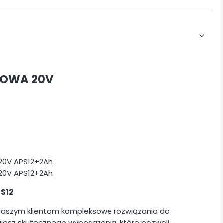
ROWA 20V
PS12
 naszym klientom kompleksowe rozwiązania do
kujesz skutecznego wyposażenia, które pozwoli