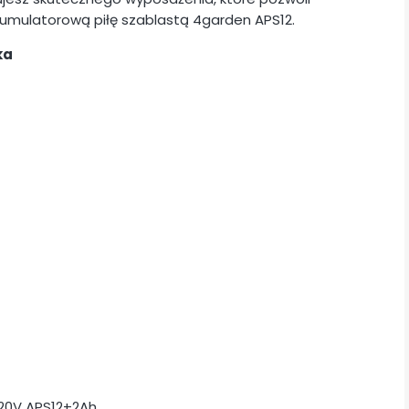
umulatorową piłę szablastą 4garden APS12.
ka