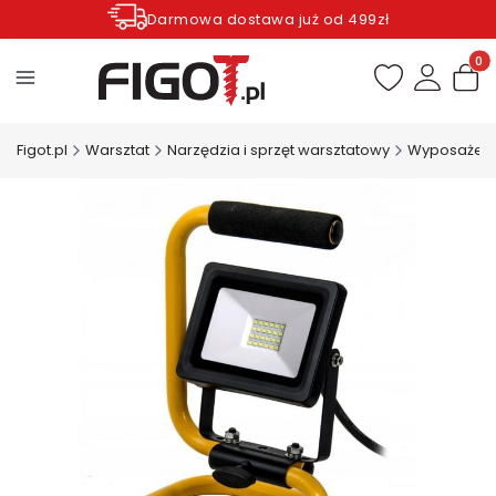
Darmowa dostawa już od 499zł
Zamów do godziny 12.00 wysyłka dziś*
Produ
Figot.pl
Warsztat
Narzędzia i sprzęt warsztatowy
Wyposażeni