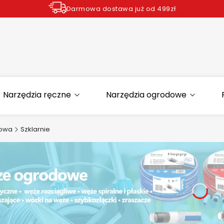
Darmowa dostawa już od 499zł
Zamów do godziny 12.00 wysyłka dziś*
Narzędzia ręczne
Narzędzia ogrodowe
dowa
Szklarnie