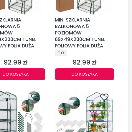
SZKLARNIA
MINI SZKLARNIA
ONOWA 5
BALKONOWA 5
OMÓW
POZIOMÓW
9X200CM TUNEL
69X49X200CM TUNEL
WY FOLIA DUŻA
FOLIOWY FOLIA DUŻA
CENT
PRODUCENT
FLO
92,99 zł
92,99 zł
Cena
Cena
DO KOSZYKA
DO KOSZYKA