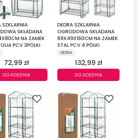
 SZKLARNIA
DEDRA SZKLARNIA
DOWA SKŁADANA
OGRODOWA SKŁADANA
4X80CM NA ZAMEK
69X49X160CM NA ZAMEK
FOLIA PCV 3PÓŁKI
STAL PCV 4 PÓŁKI
CENT
PRODUCENT
DEDRA
72,99 zł
132,99 zł
Cena
Cena
DO KOSZYKA
DO KOSZYKA