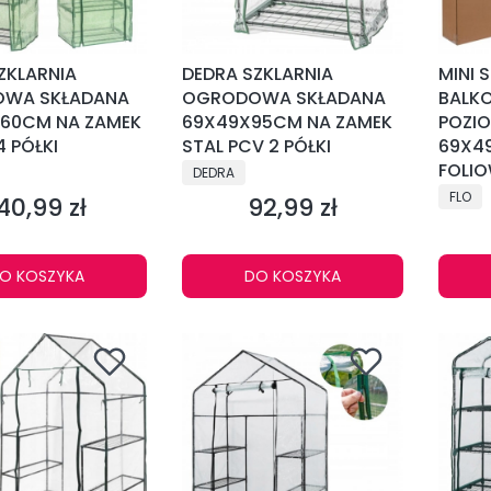
ZKLARNIA
DEDRA SZKLARNIA
MINI 
WA SKŁADANA
OGRODOWA SKŁADANA
BALK
160CM NA ZAMEK
69X49X95CM NA ZAMEK
POZI
4 PÓŁKI
STAL PCV 2 PÓŁKI
69X4
NT
PRODUCENT
FOLIO
DEDRA
PRODU
FLO
40,99 zł
92,99 zł
ena
Cena
O KOSZYKA
DO KOSZYKA