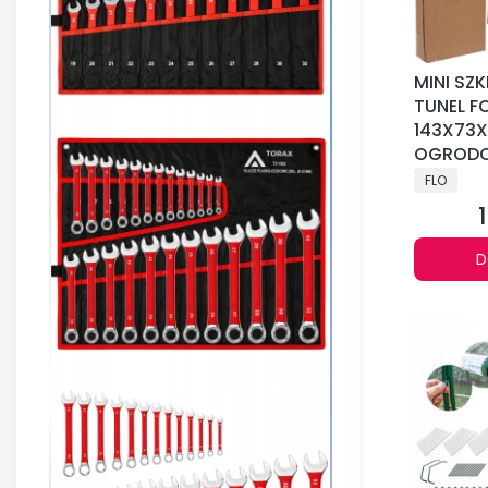
MINI SZ
TUNEL F
143X73
OGRODO
PRODUCE
FLO
D