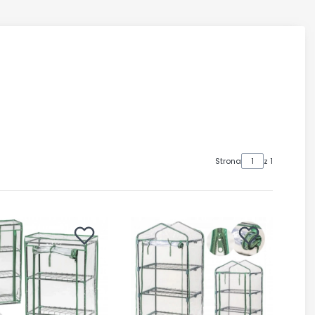
Strona
z 1