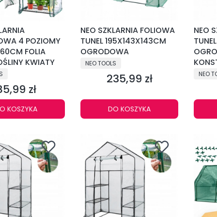
LARNIA
NEO SZKLARNIA FOLIOWA
NEO S
OWA 4 POZIOMY
TUNEL 195X143X143CM
TUNEL
60CM FOLIA
OGRODOWA
OGRO
OŚLINY KWIATY
PRODUCENT
KONS
NEO TOOLS
NT
PRODU
S
NEO T
235,99 zł
Cena
85,99 zł
Cena
O KOSZYKA
DO KOSZYKA