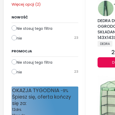
Dostępność
Więcej opcji (2)
NOWOŚĆ
DEDRA D
OGRODO
Nie stosuj tego filtra
SKŁADA
143X143
23
nie
PRODUCE
DEDRA
2
PROMOCJA
C
Nie stosuj tego filtra
D
23
nie
OKAZJA TYGODNIA
-9%
Śpiesz się, oferta kończy
się za:
12
dni.