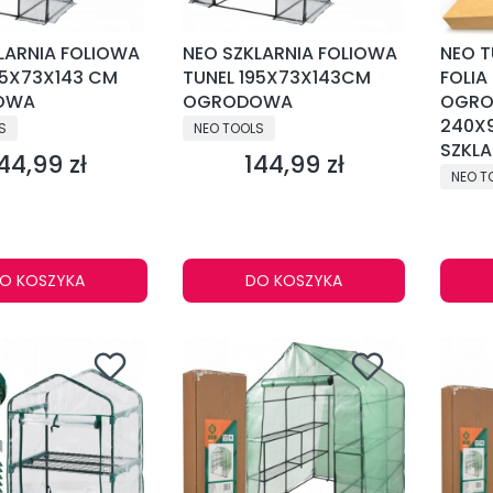
LARNIA FOLIOWA
NEO SZKLARNIA FOLIOWA
NEO T
95X73X143 CM
TUNEL 195X73X143CM
FOLIA
OWA
OGRODOWA
OGR
NT
PRODUCENT
240X
S
NEO TOOLS
SZKLA
44,99 zł
144,99 zł
ena
Cena
PRODU
NEO T
O KOSZYKA
DO KOSZYKA