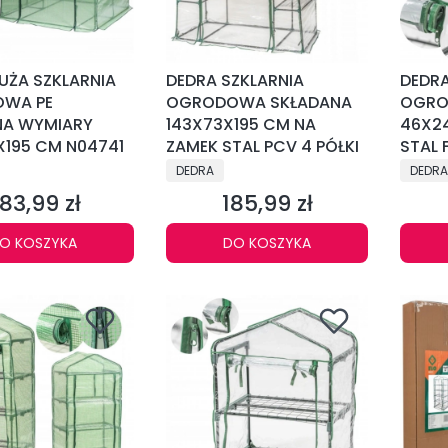
UŻA SZKLARNIA
DEDRA SZKLARNIA
DEDRA
WA PE
OGRODOWA SKŁADANA
OGRO
NA WYMIARY
143X73X195 CM NA
46X2
X195 CM N04741
ZAMEK STAL PCV 4 PÓŁKI
STAL 
NT
PRODUCENT
PRODU
DEDRA
DEDRA
83,99 zł
185,99 zł
ena
Cena
O KOSZYKA
DO KOSZYKA