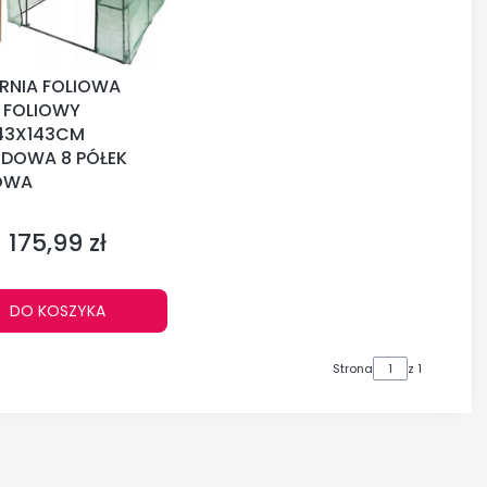
RNIA FOLIOWA
 FOLIOWY
143X143CM
DOWA 8 PÓŁEK
OWA
CENT
175,99 zł
Cena
DO KOSZYKA
Strona
z 1