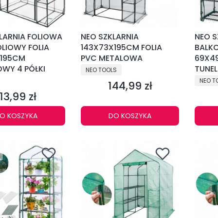
KLARNIA FOLIOWA
NEO SZKLARNIA
NEO S
OLIOWY FOLIA
143X73X195CM FOLIA
BALK
X195CM
PVC METALOWA
69X49
WY 4 PÓŁKI
PRODUCENT
TUNEL
NEO TOOLS
NT
PRODU
NEO T
144,99 zł
Cena
113,99 zł
Cena
O KOSZYKA
DO KOSZYKA