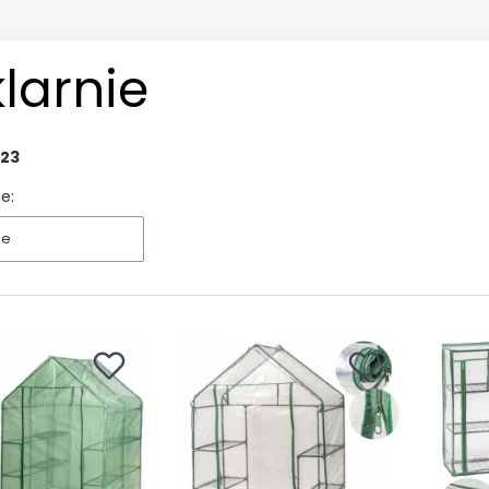
larnie
23
e:
ne