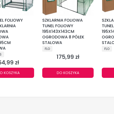
EL FOLIOWY
SZKLARNIA FOLIOWA
SZKLA
ZKLARNIA
TUNEL FOLIOWY
TUNEL
OWA
195X143X143CM
195X
OWA
OGRODOWA 8 PÓŁEK
OGRO
95CM
STALOWA
STAL
WA
PRODUCENT
PRODU
FLO
FLO
NT
S
175,99 zł
Cena
54,99 zł
Cena
O KOSZYKA
DO KOSZYKA