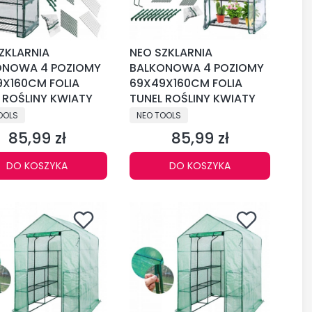
ZKLARNIA
NEO SZKLARNIA
ONOWA 4 POZIOMY
BALKONOWA 4 POZIOMY
X160CM FOLIA
69X49X160CM FOLIA
 ROŚLINY KWIATY
TUNEL ROŚLINY KWIATY
CENT
PRODUCENT
OOLS
NEO TOOLS
85,99 zł
85,99 zł
Cena
Cena
DO KOSZYKA
DO KOSZYKA