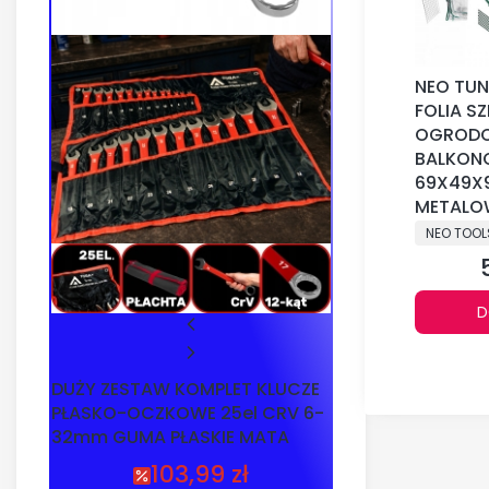
NEO TUN
FOLIA S
OGROD
BALKON
69X49X
METALO
PRODUCE
NEO TOOL
D
DUŻY ZESTAW KOMPLET KLUCZE
PŁASKO-OCZKOWE 25el CRV 6-
32mm GUMA PŁASKIE MATA
103,99 zł
Cena promocyjna