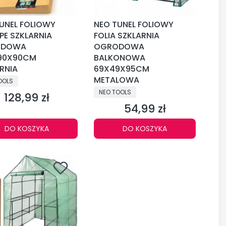
UNEL FOLIOWY
NEO TUNEL FOLIOWY
 PE SZKLARNIA
FOLIA SZKLARNIA
ODOWA
OGRODOWA
90X90CM
BALKONOWA
RNIA
69X49X95CM
CENT
METALOWA
OOLS
PRODUCENT
NEO TOOLS
128,99 zł
Cena
54,99 zł
Cena
DO KOSZYKA
DO KOSZYKA