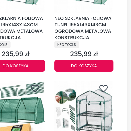
ZKLARNIA FOLIOWA
NEO SZKLARNIA FOLIOWA
 195X143X143CM
TUNEL 195X143X143CM
DOWA METALOWA
OGRODOWA METALOWA
TRUKCJA
KONSTRUKCJA
CENT
PRODUCENT
OOLS
NEO TOOLS
235,99 zł
235,99 zł
Cena
Cena
DO KOSZYKA
DO KOSZYKA