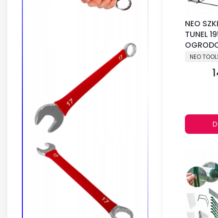
NEO SZK
TUNEL 1
OGROD
PRODUCE
NEO TOOL
1
C
D