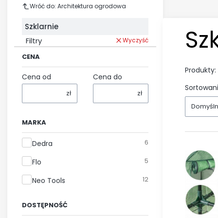
Wróć do: Architektura ogrodowa
Szklarnie
Szk
Filtry
Wyczyść
CENA
Produkty:
Cena od
Cena do
Sortowani
zł
zł
Domyśl
MARKA
Marka
6
Dedra
5
Flo
12
Neo Tools
DOSTĘPNOŚĆ