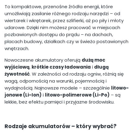
To kompaktowe, przenośne źródła energii, które
umożliwiają zasilanie różnego rodzaju narzędzi – od
wiertarek i wkrętarek, przez szlifierki, aż po piły i młoty
udarowe. Dzięki nim możesz pracować w miejscach
pozbawionych dostępu do prądu – na dachach,
placach budowy, działkach czy w świeżo postawionych
wnętrzach.
Nowoczesne akumulatory oferują
dużą moc
wyjściową
,
krótkie czasy ładowania
i
długą
żywotność
. W zależności od rodzaju ogniw, różnią się
wagą, odpornością na warunki, pojemnością i
wydajnością. Najnowsze modele – szczególnie
litowo-
jonowe (Li-Ion)
i
litowo-polimerowe (Li-Po)
– są
lekkie, bez efektu pamięci i przyjazne środowisku.
Rodzaje akumulatorów – który wybrać?