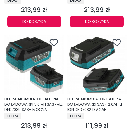
DEDRA
DEDRA
213,99 zł
213,99 zł
Cena
Cena
DO KOSZYKA
DO KOSZYKA
DEDRA AKUMULATOR BATERIA
DEDRA AKUMULATOR BATERIA
DO ŁADOWARKI 5.0 AH SAS+ALL
DO ŁĄDOWARKI SAS+ 2.0AH LI-
DED7035 SAS+ MOCNA
ION DED7032 18V 2AH
PRODUCENT
PRODUCENT
DEDRA
DEDRA
213,99 zł
111,99 zł
Cena
Cena