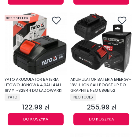
BESTSELLER
YATO AKUMULATOR BATERIA
AKUMULATOR BATERIA ENERGY+
LITOWO JONOWA 4,0AH 4AH
18V LI-ION 8AH BOOST UP DO
18V YT-82844 DO ŁADOWARKI
GRAPHITE NEO 58GE152
PRODUCENT
PRODUCENT
YATO
NEO TOOLS
122,99 zł
255,99 zł
Cena
Cena
DO KOSZYKA
DO KOSZYKA