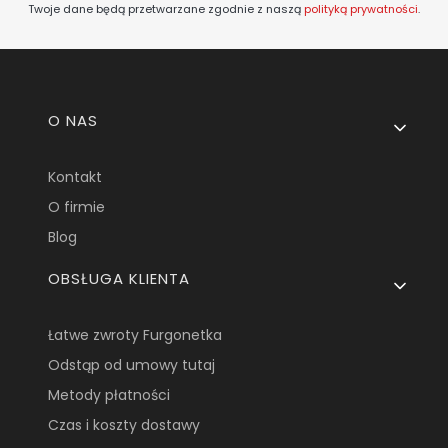
Twoje dane będą przetwarzane zgodnie z naszą
polityką prywatności
.
Linki w stopce
O NAS
Kontakt
O firmie
Blog
OBSŁUGA KLIENTA
Łatwe zwroty Furgonetka
Odstąp od umowy tutaj
Metody płatności
Czas i koszty dostawy