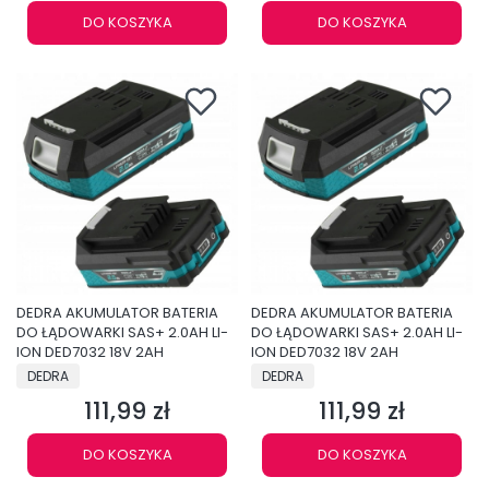
DO KOSZYKA
DO KOSZYKA
DEDRA AKUMULATOR BATERIA
DEDRA AKUMULATOR BATERIA
DO ŁĄDOWARKI SAS+ 2.0AH LI-
DO ŁĄDOWARKI SAS+ 2.0AH LI-
ION DED7032 18V 2AH
ION DED7032 18V 2AH
PRODUCENT
PRODUCENT
DEDRA
DEDRA
111,99 zł
111,99 zł
Cena
Cena
DO KOSZYKA
DO KOSZYKA