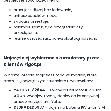
bezpieczeństwo. Dzięki niemu:
pracujesz dłużej bez ładowania,
unikasz spadków mocy,
skracasz przestoje,
minimalizujesz ryzyko przegrzania czy
przeciążenia,
realnie oszczędzasz na eksploatacji narzędzi.
Najczęściej wybierane akumulatory przez
klientów Figot.pl
W naszej ofercie znajdziesz topowe modele, które
cieszą się największym zaufaniem użytkowników:
YATO YT-82844
– solidny akumulator 18V Li-Ion
4,0 Ah. Wydajny, trwały, idealny do intensywnej
pracy z narzędziami Yato.
DEDRA DED6937
– pojemna bateria 18V Li-Ion 8 Ah