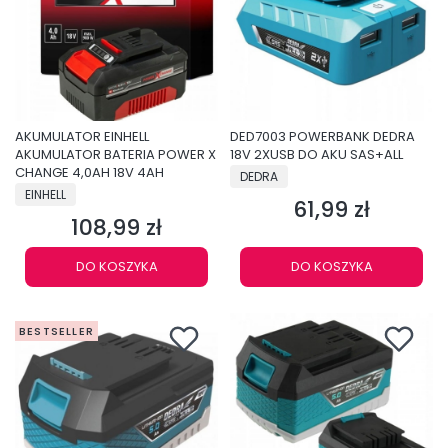
AKUMULATOR EINHELL
DED7003 POWERBANK DEDRA
AKUMULATOR BATERIA POWER X
18V 2XUSB DO AKU SAS+ALL
CHANGE 4,0AH 18V 4AH
PRODUCENT
DEDRA
PRODUCENT
EINHELL
61,99 zł
Cena
108,99 zł
Cena
DO KOSZYKA
DO KOSZYKA
BESTSELLER