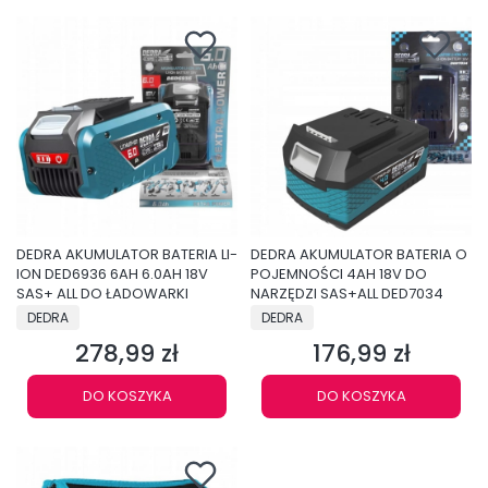
DEDRA AKUMULATOR BATERIA LI-
DEDRA AKUMULATOR BATERIA O
ION DED6936 6AH 6.0AH 18V
POJEMNOŚCI 4AH 18V DO
SAS+ ALL DO ŁADOWARKI
NARZĘDZI SAS+ALL DED7034
PRODUCENT
PRODUCENT
DEDRA
DEDRA
278,99 zł
176,99 zł
Cena
Cena
DO KOSZYKA
DO KOSZYKA