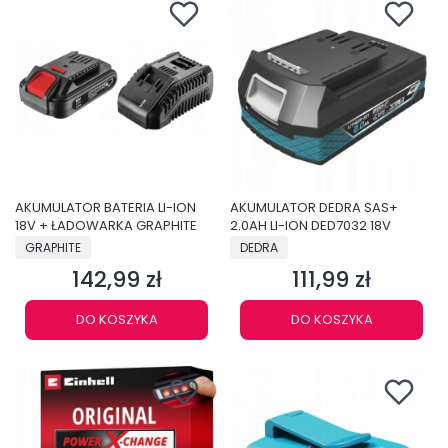
AKUMULATOR BATERIA LI-ION
AKUMULATOR DEDRA SAS+
18V + ŁADOWARKA GRAPHITE
2.0AH LI-ION DED7032 18V
PRODUCENT
PRODUCENT
GRAPHITE
DEDRA
142,99 zł
111,99 zł
Cena
Cena
DO KOSZYKA
DO KOSZYKA