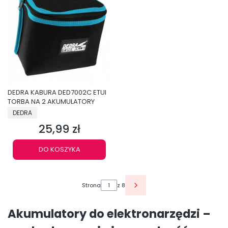
DEDRA KABURA DED7002C ETUI
TORBA NA 2 AKUMULATORY
PRODUCENT
DEDRA
25,99 zł
Cena
DO KOSZYKA
Strona
z 8
Akumulatory do elektronarzędzi –