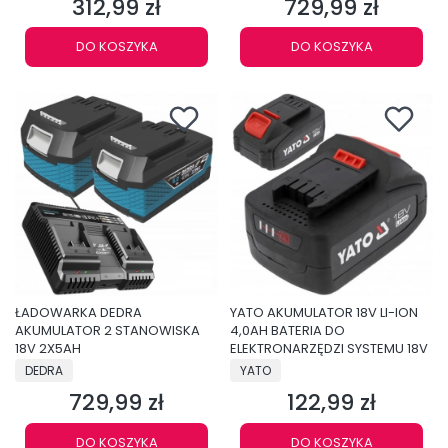
312,99 zł
729,99 zł
Cena
Cena
DO KOSZYKA
DO KOSZYKA
ŁADOWARKA DEDRA
YATO AKUMULATOR 18V LI-ION
AKUMULATOR 2 STANOWISKA
4,0AH BATERIA DO
18V 2X5AH
ELEKTRONARZĘDZI SYSTEMU 18V
PRODUCENT
PRODUCENT
DEDRA
YATO
729,99 zł
122,99 zł
Cena
Cena
DO KOSZYKA
DO KOSZYKA