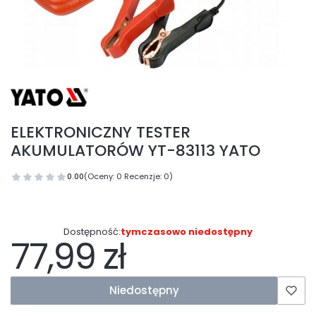
ELEKTRONICZNY TESTER
AKUMULATORÓW YT-83113 YATO
0.00
(Oceny: 0 Recenzje: 0)
Dostępność:
tymczasowo niedostępny
77,99 zł
Cena
Niedostępny