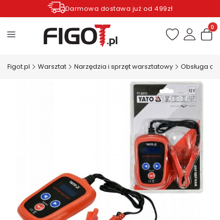
Darmowa dostawa już od 499zł
Zamów do godziny 12.00 wysyłka dziś*
Produ
Figot.pl
Warsztat
Narzędzia i sprzęt warsztatowy
Obsługa aku