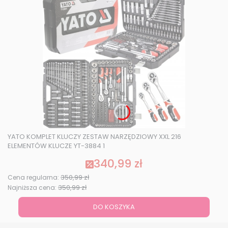
YATO KOMPLET KLUCZY ZESTAW NARZĘDZIOWY XXL 216
ELEMENTÓW KLUCZE YT-3884 1
340,99 zł
Cena promocyjna
350,99 zł
Cena regularna:
350,99 zł
Najniższa cena:
DO KOSZYKA