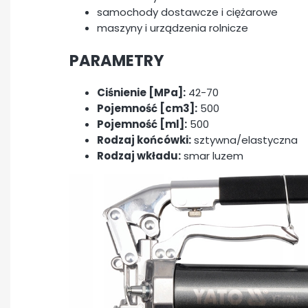
samochody dostawcze i ciężarowe
maszyny i urządzenia rolnicze
PARAMETRY
Ciśnienie [MPa]:
42-70
Pojemność [cm3]:
500
Pojemność [ml]:
500
Rodzaj końcówki:
sztywna/elastyczna
Rodzaj wkładu:
smar luzem