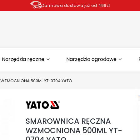
Darmowa dostawa już od 499zł
Zamów do godziny 12.00 wysyłka dziś*
Narzędzia ręczne
Narzędzia ogrodowe
WZMOCNIONA 500ML YT-0704 YATO
SMAROWNICA RĘCZNA
WZMOCNIONA 500ML YT-
0704 YATO