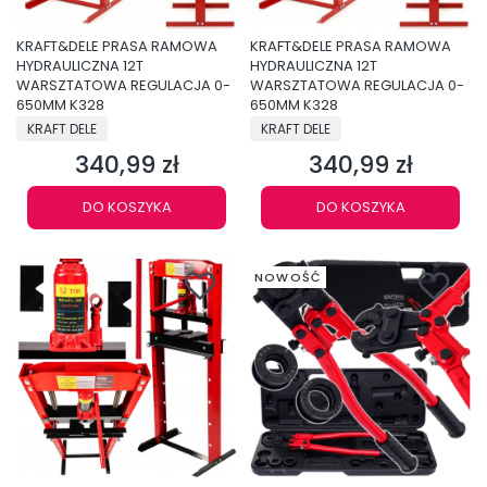
KRAFT&DELE PRASA RAMOWA
KRAFT&DELE PRASA RAMOWA
HYDRAULICZNA 12T
HYDRAULICZNA 12T
WARSZTATOWA REGULACJA 0-
WARSZTATOWA REGULACJA 0-
650MM K328
650MM K328
PRODUCENT
PRODUCENT
KRAFT DELE
KRAFT DELE
340,99 zł
340,99 zł
Cena
Cena
DO KOSZYKA
DO KOSZYKA
NOWOŚĆ