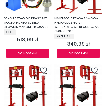
GEKO ZESTAW DO PRASY 20T
KRAFT&DELE PRASA RAMOWA
MOCNA POMPA SZYBKA
HYDRAULICZNA 12T
SIŁOWNIK MANOMETR G02003
WARSZTATOWA REGULACJA 0-
PRODUCENT
650MM K328
GEKO
PRODUCENT
KRAFT DELE
518,99 zł
Cena
340,99 zł
Cena
DO KOSZYKA
DO KOSZYKA