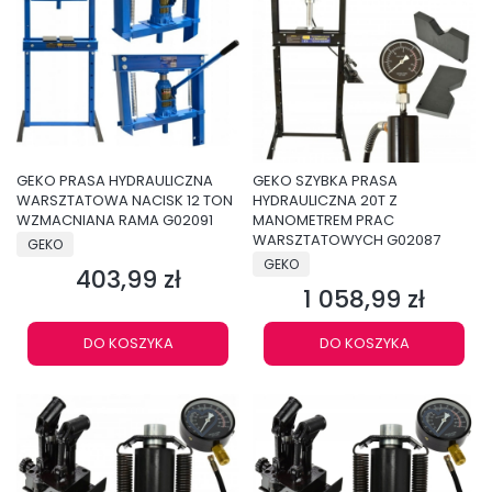
GEKO PRASA HYDRAULICZNA
GEKO SZYBKA PRASA
WARSZTATOWA NACISK 12 TON
HYDRAULICZNA 20T Z
WZMACNIANA RAMA G02091
MANOMETREM PRAC
PRODUCENT
WARSZTATOWYCH G02087
GEKO
PRODUCENT
GEKO
403,99 zł
Cena
1 058,99 zł
Cena
DO KOSZYKA
DO KOSZYKA