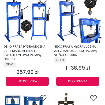
GEKO PRASA HYDRAULICZNA
GEKO PRASA HYDRAULICZNA
20T Z MANOMETREM I
20T Z MANOMETREM I POMPĄ
DWUSTOPNIOWĄ POMPĄ
NOŻNĄ G02086
G02082
PRODUCENT
GEKO
PRODUCENT
GEKO
1 138,99 zł
Cena
957,99 zł
Cena
DO KOSZYKA
DO KOSZYKA