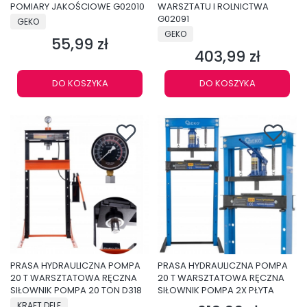
POMIARY JAKOŚCIOWE G02010
WARSZTATU I ROLNICTWA
PRODUCENT
G02091
GEKO
PRODUCENT
GEKO
55,99 zł
Cena
403,99 zł
Cena
DO KOSZYKA
DO KOSZYKA
PRASA HYDRAULICZNA POMPA
PRASA HYDRAULICZNA POMPA
20 T WARSZTATOWA RĘCZNA
20 T WARSZTATOWA RĘCZNA
SIŁOWNIK POMPA 20 TON D318
SIŁOWNIK POMPA 2X PŁYTA
PRODUCENT
KRAFT DELE