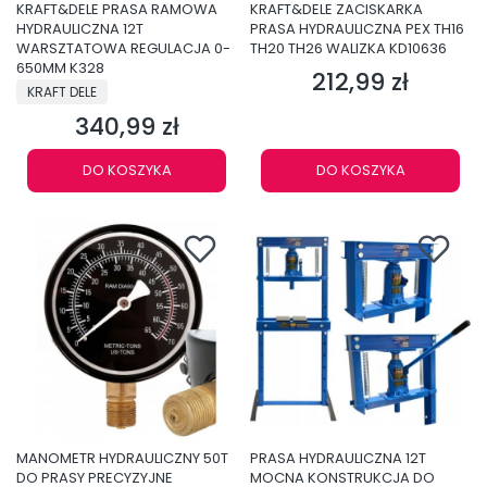
KRAFT&DELE PRASA RAMOWA
KRAFT&DELE ZACISKARKA
HYDRAULICZNA 12T
PRASA HYDRAULICZNA PEX TH16
WARSZTATOWA REGULACJA 0-
TH20 TH26 WALIZKA KD10636
650MM K328
212,99 zł
Cena
PRODUCENT
KRAFT DELE
340,99 zł
Cena
DO KOSZYKA
DO KOSZYKA
MANOMETR HYDRAULICZNY 50T
PRASA HYDRAULICZNA 12T
DO PRASY PRECYZYJNE
MOCNA KONSTRUKCJA DO