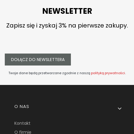
NEWSLETTER
Zapisz się i zyskaj 3% na pierwsze zakupy.
DOŁĄCZ DO NEWSLETTERA
Twoje dane będą przetwarzane zgodnie z naszą
polityką prywatności
.
Linki w stopce
O NAS
Kontakt
O firmie