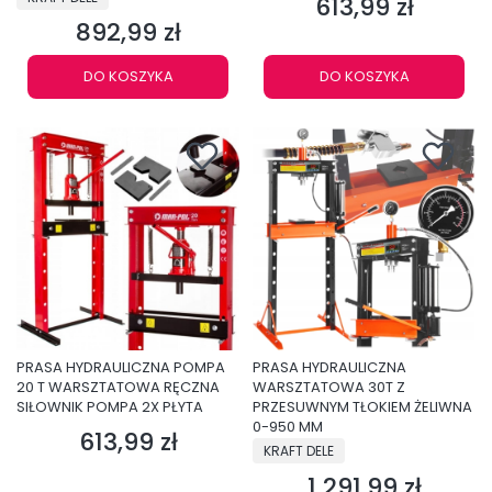
613,99 zł
Cena
892,99 zł
Cena
DO KOSZYKA
DO KOSZYKA
PRASA HYDRAULICZNA POMPA
PRASA HYDRAULICZNA
20 T WARSZTATOWA RĘCZNA
WARSZTATOWA 30T Z
SIŁOWNIK POMPA 2X PŁYTA
PRZESUWNYM TŁOKIEM ŻELIWNA
0-950 MM
613,99 zł
Cena
PRODUCENT
KRAFT DELE
1 291,99 zł
Cena