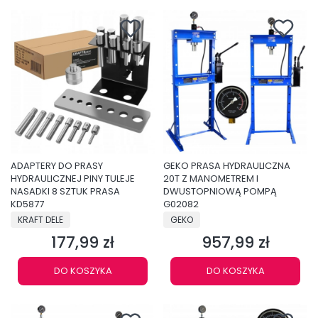
ADAPTERY DO PRASY
GEKO PRASA HYDRAULICZNA
HYDRAULICZNEJ PINY TULEJE
20T Z MANOMETREM I
NASADKI 8 SZTUK PRASA
DWUSTOPNIOWĄ POMPĄ
KD5877
G02082
PRODUCENT
PRODUCENT
KRAFT DELE
GEKO
177,99 zł
957,99 zł
Cena
Cena
DO KOSZYKA
DO KOSZYKA