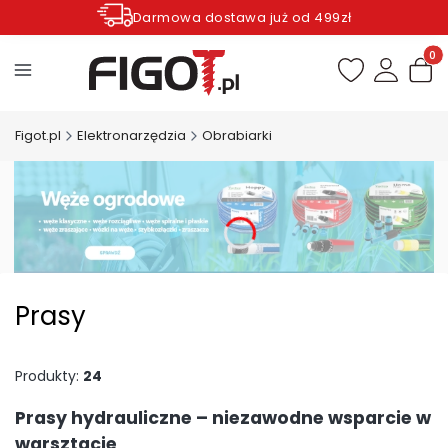
Darmowa dostawa już od 499zł
Zamów do godziny 12.00 wysyłka dziś*
Produ
Figot.pl
Elektronarzędzia
Obrabiarki
Prasy
Produkty:
24
Prasy hydrauliczne – niezawodne wsparcie w
warsztacie