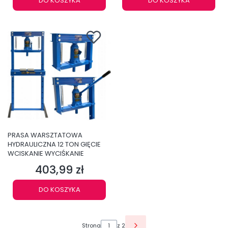
DO KOSZYKA
DO KOSZYKA
PRASA WARSZTATOWA
HYDRAULICZNA 12 TON GIĘCIE
WCISKANIE WYCIŚKANIE
403,99 zł
Cena
DO KOSZYKA
Strona
z 2