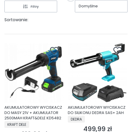
Domyślne
Filtry
Sortowanie:
AKUMULATOROWY WYCISKACZ
AKUMULATOROWY WYCISKACZ
DO MASY 21V + AKUMULATOR
DO SILIKONU DEDRA SAS+ 2AH
2500MAH KRAFT&DELE KD5482
PRODUCENT
DEDRA
PRODUCENT
KRAFT DELE
499,99 zł
Cena