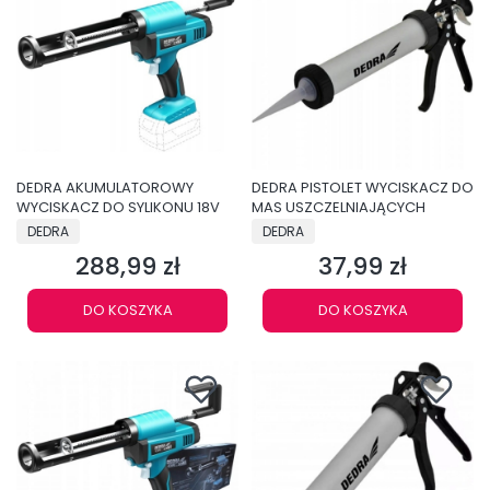
DEDRA AKUMULATOROWY
DEDRA PISTOLET WYCISKACZ DO
WYCISKACZ DO SYLIKONU 18V
MAS USZCZELNIAJĄCYCH
PRODUCENT
PRODUCENT
DEDRA
DEDRA
288,99 zł
37,99 zł
Cena
Cena
DO KOSZYKA
DO KOSZYKA