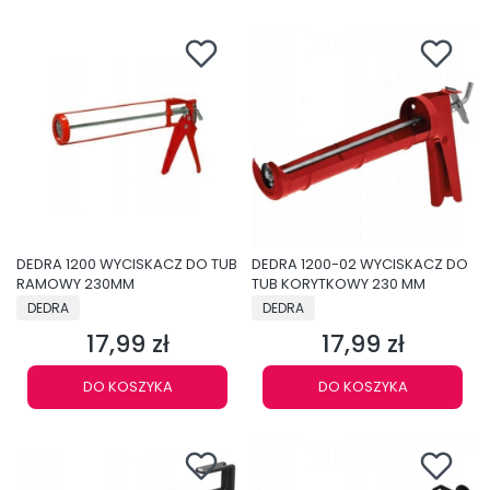
DEDRA 1200 WYCISKACZ DO TUB
DEDRA 1200-02 WYCISKACZ DO
RAMOWY 230MM
TUB KORYTKOWY 230 MM
PRODUCENT
PRODUCENT
DEDRA
DEDRA
17,99 zł
17,99 zł
Cena
Cena
DO KOSZYKA
DO KOSZYKA