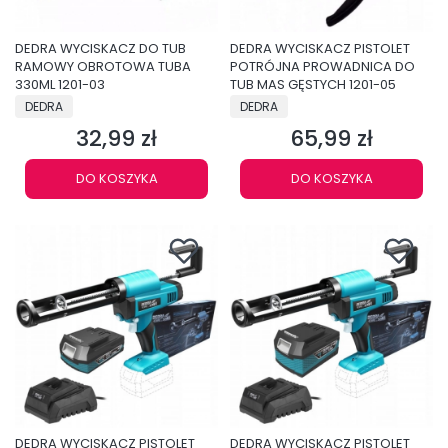
DEDRA WYCISKACZ DO TUB
DEDRA WYCISKACZ PISTOLET
RAMOWY OBROTOWA TUBA
POTRÓJNA PROWADNICA DO
330ML 1201-03
TUB MAS GĘSTYCH 1201-05
PRODUCENT
PRODUCENT
DEDRA
DEDRA
32,99 zł
65,99 zł
Cena
Cena
DO KOSZYKA
DO KOSZYKA
DEDRA WYCISKACZ PISTOLET
DEDRA WYCISKACZ PISTOLET