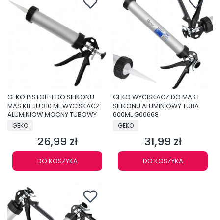
GEKO PISTOLET DO SILIKONU
GEKO WYCISKACZ DO MAS I
MAS KLEJU 310 ML WYCISKACZ
SILIKONU ALUMINIOWY TUBA
ALUMINIOW MOCNY TUBOWY
600ML G00668
PRODUCENT
PRODUCENT
GEKO
GEKO
26,99 zł
31,99 zł
Cena
Cena
DO KOSZYKA
DO KOSZYKA