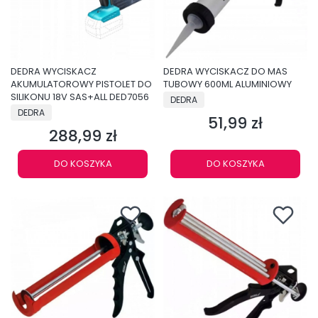
DEDRA WYCISKACZ
DEDRA WYCISKACZ DO MAS
AKUMULATOROWY PISTOLET DO
TUBOWY 600ML ALUMINIOWY
SILIKONU 18V SAS+ALL DED7056
PRODUCENT
DEDRA
PRODUCENT
DEDRA
51,99 zł
Cena
288,99 zł
Cena
DO KOSZYKA
DO KOSZYKA