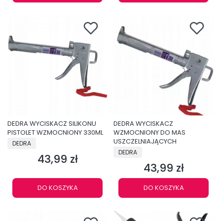
DEDRA WYCISKACZ SILIKONU
DEDRA WYCISKACZ
PISTOLET WZMOCNIONY 330ML
WZMOCNIONY DO MAS
PRODUCENT
USZCZELNIAJĄCYCH
DEDRA
PRODUCENT
DEDRA
43,99 zł
Cena
43,99 zł
Cena
DO KOSZYKA
DO KOSZYKA