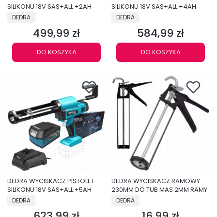
SILIKONU 18V SAS+ALL +2AH
SILIKONU 18V SAS+ALL +4AH
PRODUCENT
PRODUCENT
DEDRA
DEDRA
499,99 zł
584,99 zł
Cena
Cena
DO KOSZYKA
DO KOSZYKA
DEDRA WYCISKACZ PISTOLET
DEDRA WYCISKACZ RAMOWY
SILIKONU 18V SAS+ALL +5AH
230MM DO TUB MAS 2MM RAMY
PRODUCENT
PRODUCENT
DEDRA
DEDRA
623,99 zł
16,99 zł
Cena
Cena