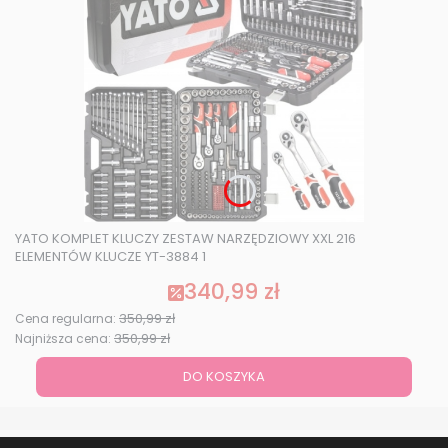
YATO KOMPLET KLUCZY ZESTAW NARZĘDZIOWY XXL 216
ELEMENTÓW KLUCZE YT-3884 1
340,99 zł
Cena promocyjna
350,99 zł
Cena regularna:
350,99 zł
Najniższa cena:
DO KOSZYKA