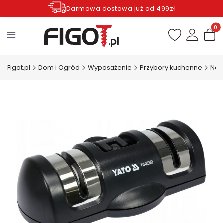
Darmowa dostawa już od 499zł
Zamów do godziny 12.00 wysyłka dziś*
Produ
Figot.pl
Dom i Ogród
Wyposażenie
Przybory kuchenne
Noż