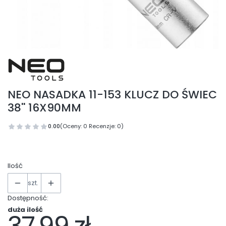
NEO NASADKA 11-153 KLUCZ DO ŚWIEC
38'' 16X90MM
0.00
(Oceny: 0 Recenzje: 0)
Ilość
szt.
Dostępność:
duża ilość
Cena