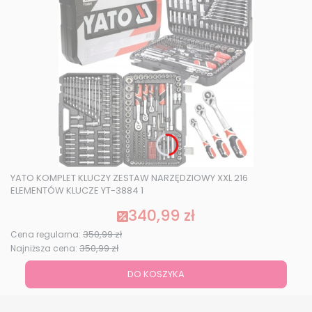
YATO KOMPLET KLUCZY ZESTAW NARZĘDZIOWY XXL 216
ELEMENTÓW KLUCZE YT-3884 1
340,99 zł
Cena promocyjna
350,99 zł
Cena regularna:
350,99 zł
Najniższa cena:
DO KOSZYKA