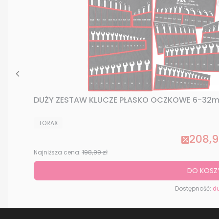
DUŻY ZESTAW KLUCZE PŁASKO OCZKOWE 6-32m
PRODUCENT
TORAX
208,9
Cena p
198,99 zł
Najniższa cena:
DO KOSZ
Dostępność:
du