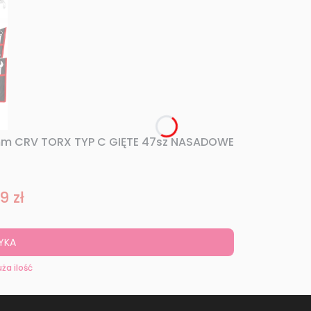
m CRV TORX TYP C GIĘTE 47sz NASADOWE
9 zł
romocyjna
YKA
ża ilość