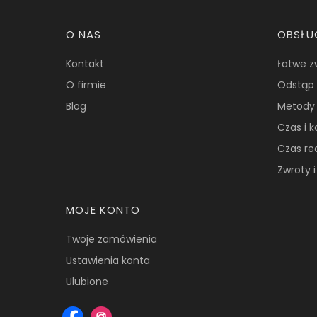
Linki w stopce
O NAS
OBSŁU
Kontakt
Łatwe z
O firmie
Odstąp 
Blog
Metody 
Czas i 
Czas re
Zwroty 
MOJE KONTO
Twoje zamówienia
Ustawienia konta
Ulubione