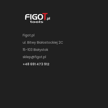
Figot.pl
ul. Bitwy Białostockiej 2C
15-103 Białystok
sklep@figot.pl
+48 691 473 912