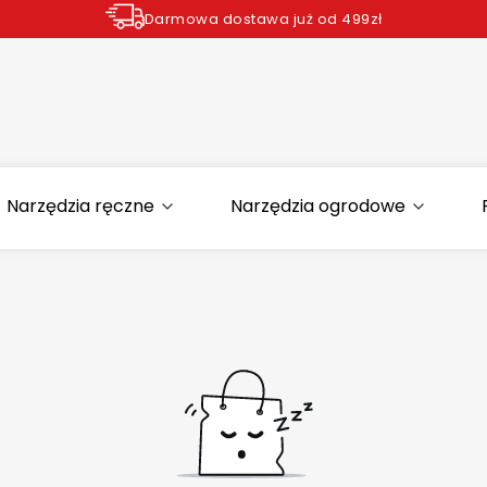
Darmowa dostawa już od 499zł
Zamów do godziny 12.00 wysyłka dziś*
Narzędzia ręczne
Narzędzia ogrodowe