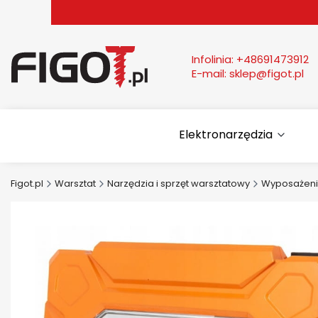
Infolinia:
+48691473912
E-mail:
sklep@figot.pl
Elektronarzędzia
Figot.pl
Warsztat
Narzędzia i sprzęt warsztatowy
Wyposażeni