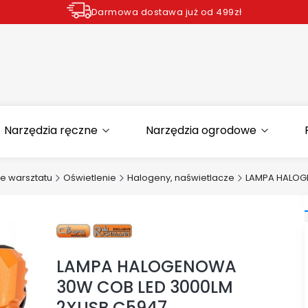
Darmowa dostawa już od 499zł
Zamów do godziny 12.00 wysyłka dziś*
Narzędzia ręczne
Narzędzia ogrodowe
e warsztatu
Oświetlenie
Halogeny, naświetlacze
LAMPA HALOG
LAMPA HALOGENOWA
30W COB LED 3000LM
2XUSB C5947