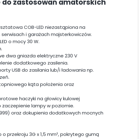
e do zastosowań amatorskich
rsztatowa COB-LED niezastąpiona na
 serwisach i garażach majsterkowiczów.
ED o mocy 30 W.
.
e dwa gniazda elektryczne 230 V
elenie dodatkowego zasilenia.
ty USB do zasilania lub/i ładowania np.
zeń.
topniowego kąta położenia oraz
otowe haczyki na głowicy kulowej
b zaczepienie lampy w poziomie.
5999) oraz dokupienia dodatkowych mocnych
 o przekroju 3G x 1,5 mm², pokrytego gumą