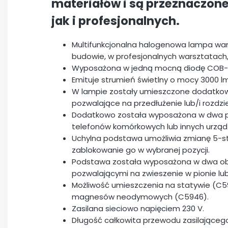
materiałów i są przeznaczon
jak i profesjonalnych.
Multifunkcjonalna halogenowa lampa wa
budowie, w profesjonalnych warsztatach,
Wyposażona w jedną mocną diodę COB-L
Emituje strumień świetlny o mocy 3000 lm
W lampie zostały umieszczone dodatkow
pozwalające na przedłużenie lub/i rozdzi
Dodatkowo została wyposażona w dwa por
telefonów komórkowych lub innych urząd
Uchylna podstawa umożliwia zmianę 5-s
zablokowanie go w wybranej pozycji.
Podstawa została wyposażona w dwa obr
pozwalającymi na zwieszenie w pionie lu
Możliwość umieszczenia na statywie (C
magnesów neodymowych (C5946).
Zasilana sieciowo napięciem 230 V.
Długość całkowita przewodu zasilającego