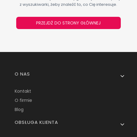
z wyszukiwarki, żeby znaleźć to, co Cię interesuje.
PRZEJDŹ DO STRONY GŁÓWNEJ
Linki w stopce
O NAS
Kontakt
O firmie
Blog
OBSŁUGA KLIENTA