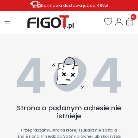
Darmowa dostawa już od 499zł
Zamów do godziny 12.00 wysyłka dziś*
Produ
Strona o podanym adresie nie
istnieje
Przepraszamy, strona której szukasz nie została
znaleziona. Przejdź do Strony głównej lub skorzystaj